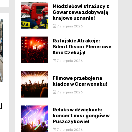
Młodzieżowi strażacy z
Gowarzewa zdobywają
krajowe uznanie!
7 sierpnia 2026
Ratajskie Atrakcje:
Silent Disco i Plenerowe
Kino Czekają!
7 sierpnia 2026
Filmowe przeboje na
kładce w Czerwonaku!
7 sierpnia 2026
j
Relaks w dźwiękach:
koncert mis i gongów w
Puszczykowie!
7 sierpnia 2026