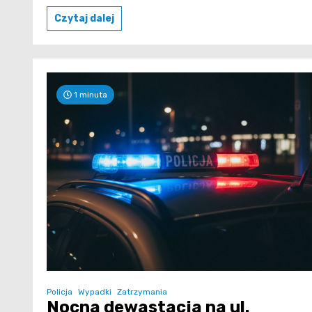
Czytaj dalej
1 minuta
Policja
Wypadki
Zatrzymania
Nocna dewastacja na ul.