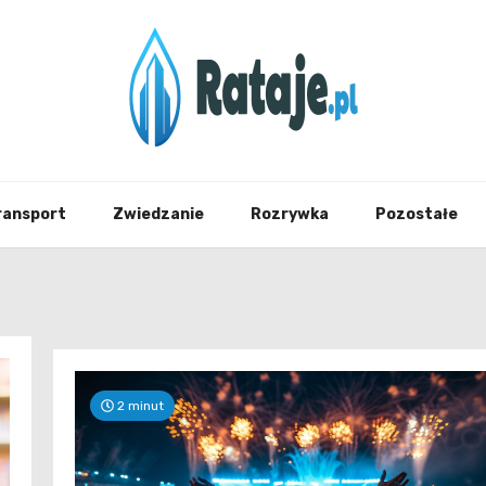
Informacje z Poznania i okolic
Rataj
ransport
Zwiedzanie
Rozrywka
Pozostałe
2 minut