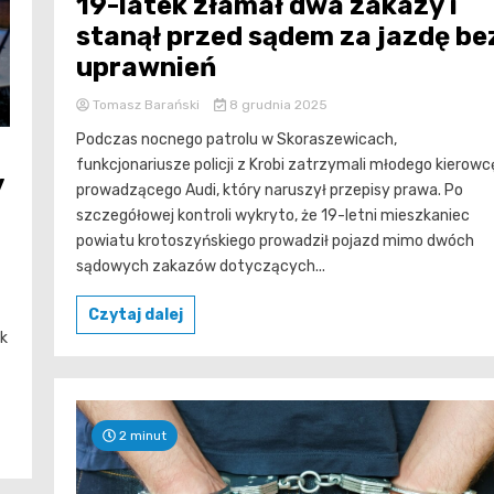
19-latek złamał dwa zakazy i
stanął przed sądem za jazdę be
uprawnień
Tomasz Barański
8 grudnia 2025
Podczas nocnego patrolu w Skoraszewicach,
funkcjonariusze policji z Krobi zatrzymali młodego kierowc
y
prowadzącego Audi, który naruszył przepisy prawa. Po
szczegółowej kontroli wykryto, że 19-letni mieszkaniec
powiatu krotoszyńskiego prowadził pojazd mimo dwóch
sądowych zakazów dotyczących...
Czytaj dalej
yk
2 minut