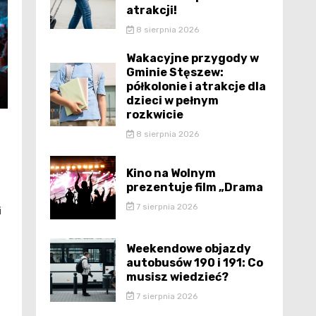
atrakcji!
8 sierpnia 2026
Wakacyjne przygody w
Gminie Stęszew:
półkolonie i atrakcje dla
dzieci w pełnym
rozkwicie
8 sierpnia 2026
Kino na Wolnym
prezentuje film „Drama
7 sierpnia 2026
i
Weekendowe objazdy
autobusów 190 i 191: Co
musisz wiedzieć?
7 sierpnia 2026