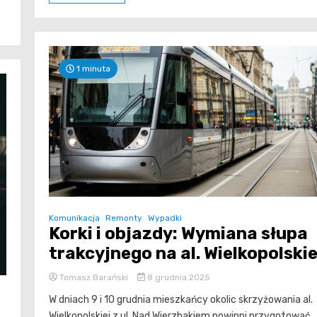
1 minuta
Komunikacja
Remonty
Wypadki
Korki i objazdy: Wymiana słupa
trakcyjnego na al. Wielkopolskie
Tomasz Barański
8 grudnia 2025
W dniach 9 i 10 grudnia mieszkańcy okolic skrzyżowania al.
Wielkopolskiej z ul. Nad Wierzbakiem powinni przygotować