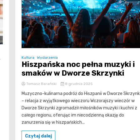
Kultura
Wydarzenia
w
Hiszpańska noc pełna muzyki i
smaków w Dworze Skrzynki
Tomasz Barański
8 grudnia 2025
Muzyczno-kulinarna podróż do Hiszpanii w Dworze Skrzynk
– relacja z wyjątkowego wieczoru Wczorajszy wieczór w
Dworze Skrzynki zgromadził miłośników muzyki i kuchni z
całego regionu, oferując im niecodzienną okazję do
zanurzenia się w hiszpańskich...
Czytaj dalej