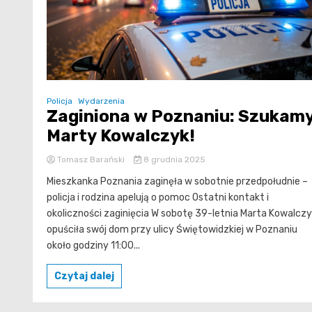
Policja
Wydarzenia
Zaginiona w Poznaniu: Szukam
Marty Kowalczyk!
Tomasz Barański
8 grudnia 2025
Mieszkanka Poznania zaginęła w sobotnie przedpołudnie –
policja i rodzina apelują o pomoc Ostatni kontakt i
okoliczności zaginięcia W sobotę 39-letnia Marta Kowalcz
opuściła swój dom przy ulicy Świętowidzkiej w Poznaniu
około godziny 11:00...
Czytaj dalej