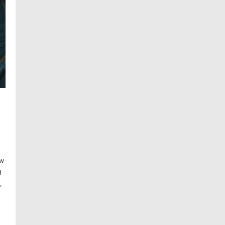
ów
ł
,