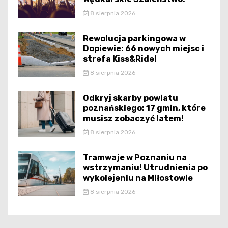
8 sierpnia 2026
Rewolucja parkingowa w
Dopiewie: 66 nowych miejsc i
strefa Kiss&Ride!
8 sierpnia 2026
Odkryj skarby powiatu
poznańskiego: 17 gmin, które
musisz zobaczyć latem!
8 sierpnia 2026
Tramwaje w Poznaniu na
wstrzymaniu! Utrudnienia po
wykolejeniu na Miłostowie
8 sierpnia 2026