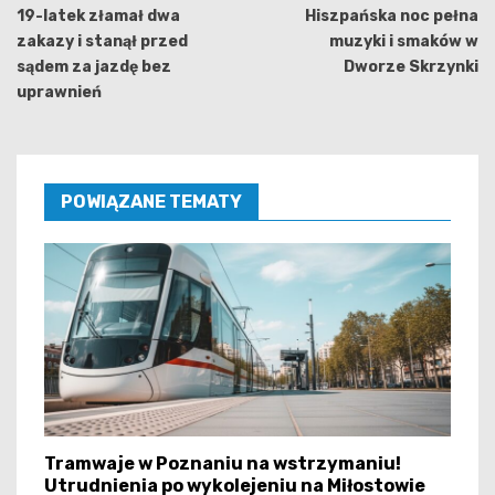
wpisu
19-latek złamał dwa
Hiszpańska noc pełna
zakazy i stanął przed
muzyki i smaków w
sądem za jazdę bez
Dworze Skrzynki
uprawnień
POWIĄZANE TEMATY
Tramwaje w Poznaniu na wstrzymaniu!
Utrudnienia po wykolejeniu na Miłostowie