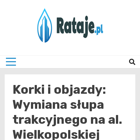
Skip
to
content
Informacje z Poznania i okolic
Rataj
Korki i objazdy:
Wymiana słupa
trakcyjnego na al.
Wielkopolskiej