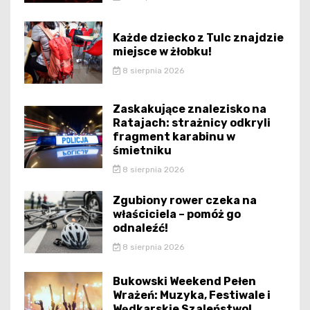
Każde dziecko z Tulc znajdzie
miejsce w żłobku!
8 sierpnia 2026
Zaskakujące znalezisko na
Ratajach: strażnicy odkryli
fragment karabinu w
śmietniku
8 sierpnia 2026
Zgubiony rower czeka na
właściciela – pomóż go
odnaleźć!
8 sierpnia 2026
Bukowski Weekend Pełen
Wrażeń: Muzyka, Festiwale i
Wędkarskie Szaleństwo!