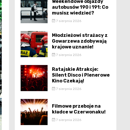
Weekendowe objazdy
autobusów 190 i 191: Co
musisz wiedzieć?
7 sierpnia 2026
Młodzieżowi strażacy z
Gowarzewa zdobywają
krajowe uznanie!
7 sierpnia 2026
Ratajskie Atrakcje:
Silent Disco i Plenerowe
Kino Czekają!
7 sierpnia 2026
Filmowe przeboje na
kładce w Czerwonaku!
7 sierpnia 2026