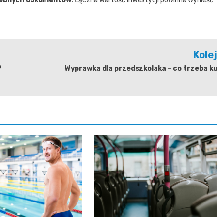
rzebnych dokumentów
. Łączna wartość inwestycji powinna wynieść
Kole
?
Wyprawka dla przedszkolaka – co trzeba k