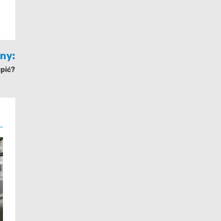
jny:
upić?