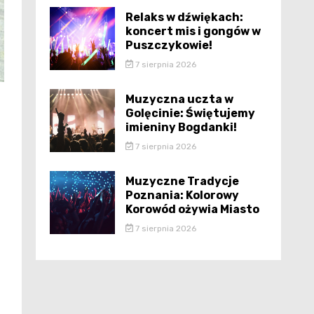
Relaks w dźwiękach:
koncert mis i gongów w
Puszczykowie!
7 sierpnia 2026
Muzyczna uczta w
Golęcinie: Świętujemy
imieniny Bogdanki!
7 sierpnia 2026
Muzyczne Tradycje
Poznania: Kolorowy
Korowód ożywia Miasto
7 sierpnia 2026