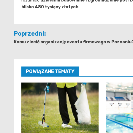
rozumieć
działania budowlane i zgromadzenie pot
blisko 480 tysięcy złotych
.
Nawigacja
Poprzedni:
wpisu
Komu zlecić organizację eventu firmowego w Poznaniu
POWIĄZANE TEMATY