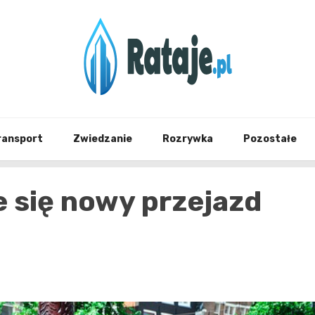
Informacje z Poznania i okolic
Rataj
ransport
Zwiedzanie
Rozrywka
Pozostałe
 się nowy przejazd