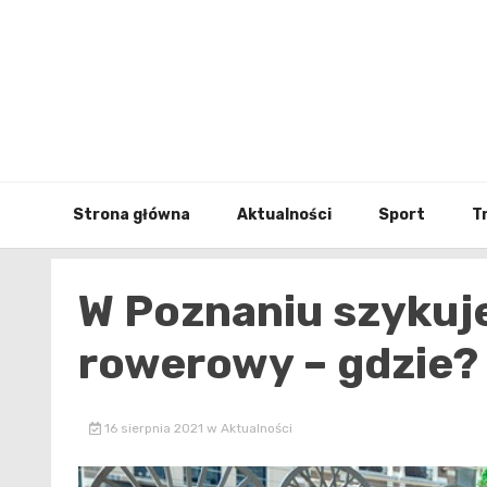
Skip
to
content
Strona główna
Aktualności
Sport
T
W Poznaniu szykuje
rowerowy – gdzie?
16 sierpnia 2021
w
Aktualności