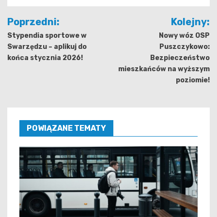
Nawigacja
Poprzedni:
Kolejny:
wpisu
Stypendia sportowe w
Nowy wóz OSP
Swarzędzu – aplikuj do
Puszczykowo:
końca stycznia 2026!
Bezpieczeństwo
mieszkańców na wyższym
poziomie!
POWIĄZANE TEMATY