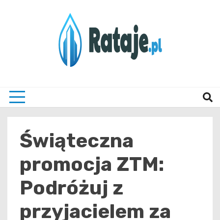
Skip
to
content
Informacje z Poznania i okolic
Rataj
Świąteczna
promocja ZTM:
Podróżuj z
przyjacielem za