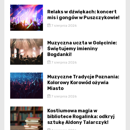
Relaks w dźwiękach: koncert
mis i gongów w Puszczykowie!
7 sierpnia 2026
Muzyczna uczta w Golęcinie:
Świętujemy imieniny
Bogdanki!
7 sierpnia 2026
Muzyczne Tradycje Poznania:
Kolorowy Korowód ożywia
Miasto
7 sierpnia 2026
Kostiumowa magia w
bibliotece Rogalinka: odkryj
sztukę Aldony Talarczyk!