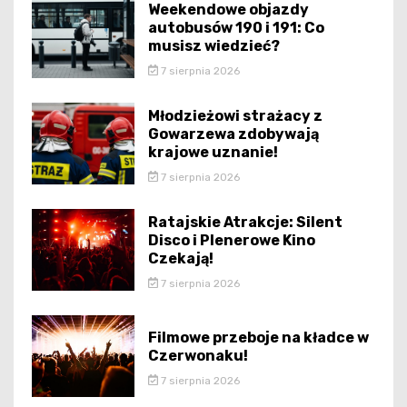
Weekendowe objazdy
autobusów 190 i 191: Co
musisz wiedzieć?
7 sierpnia 2026
Młodzieżowi strażacy z
Gowarzewa zdobywają
krajowe uznanie!
7 sierpnia 2026
Ratajskie Atrakcje: Silent
Disco i Plenerowe Kino
Czekają!
7 sierpnia 2026
Filmowe przeboje na kładce w
Czerwonaku!
7 sierpnia 2026