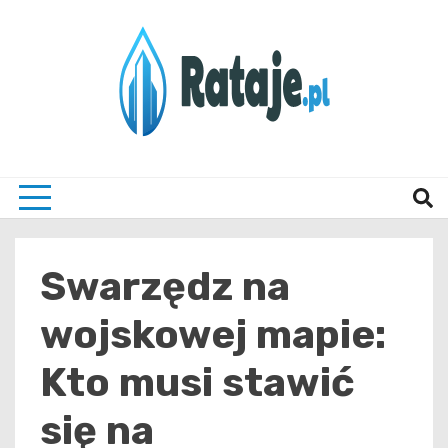
Skip
to
content
Informacje z Poznania i okolic
Rataj
Swarzędz na
wojskowej mapie:
Kto musi stawić
się na