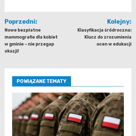
Nawigacja
Poprzedni:
Kolejny:
wpisu
Nowe bezpłatne
Klasyfikacja śródroczna:
mammografie dla kobiet
Klucz do zrozumienia
w gminie – nie przegap
ocen w edukacji
okazji!
POWIĄZANE TEMATY