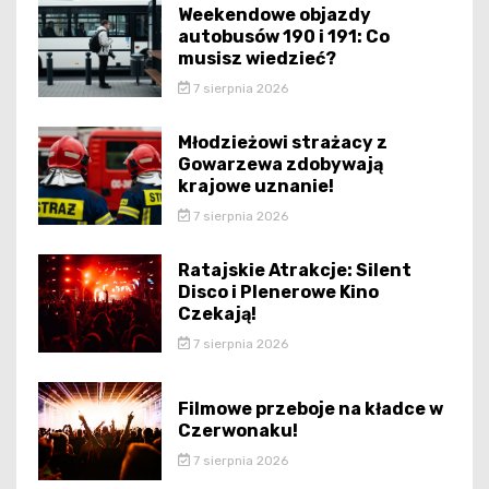
Weekendowe objazdy
autobusów 190 i 191: Co
musisz wiedzieć?
7 sierpnia 2026
Młodzieżowi strażacy z
Gowarzewa zdobywają
krajowe uznanie!
7 sierpnia 2026
Ratajskie Atrakcje: Silent
Disco i Plenerowe Kino
Czekają!
7 sierpnia 2026
Filmowe przeboje na kładce w
Czerwonaku!
7 sierpnia 2026