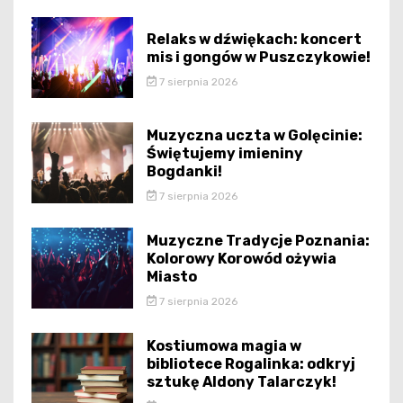
Relaks w dźwiękach: koncert
mis i gongów w Puszczykowie!
7 sierpnia 2026
Muzyczna uczta w Golęcinie:
Świętujemy imieniny
Bogdanki!
7 sierpnia 2026
Muzyczne Tradycje Poznania:
Kolorowy Korowód ożywia
Miasto
7 sierpnia 2026
Kostiumowa magia w
bibliotece Rogalinka: odkryj
sztukę Aldony Talarczyk!