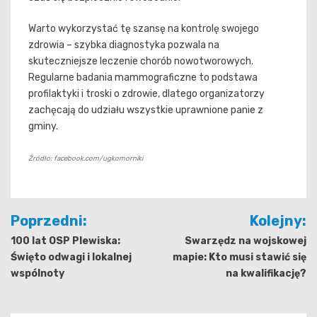
Warto wykorzystać tę szansę na kontrolę swojego
zdrowia – szybka diagnostyka pozwala na
skuteczniejsze leczenie chorób nowotworowych.
Regularne badania mammograficzne to podstawa
profilaktyki i troski o zdrowie, dlatego organizatorzy
zachęcają do udziału wszystkie uprawnione panie z
gminy.
Źródło: facebook.com/ugkomorniki
Nawigacja
Poprzedni:
Kolejny:
wpisu
100 lat OSP Plewiska:
Swarzędz na wojskowej
Święto odwagi i lokalnej
mapie: Kto musi stawić się
wspólnoty
na kwalifikację?