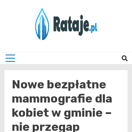
Skip
to
content
Informacje z Poznania i okolic
Rataj
Nowe bezpłatne
mammografie dla
kobiet w gminie –
nie przegap