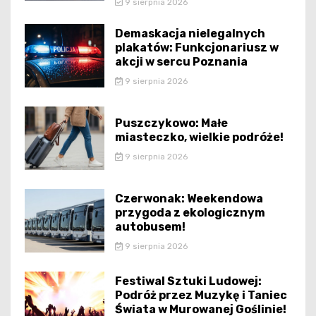
9 sierpnia 2026
Demaskacja nielegalnych
plakatów: Funkcjonariusz w
akcji w sercu Poznania
9 sierpnia 2026
Puszczykowo: Małe
miasteczko, wielkie podróże!
9 sierpnia 2026
Czerwonak: Weekendowa
przygoda z ekologicznym
autobusem!
9 sierpnia 2026
Festiwal Sztuki Ludowej:
Podróż przez Muzykę i Taniec
Świata w Murowanej Goślinie!