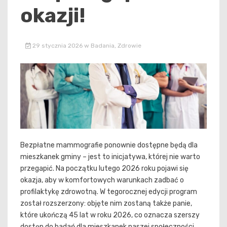
okazji!
29 stycznia 2026
w
Badania
,
Zdrowie
Bezpłatne mammografie ponownie dostępne będą dla
mieszkanek gminy – jest to inicjatywa, której nie warto
przegapić. Na początku lutego 2026 roku pojawi się
okazja, aby w komfortowych warunkach zadbać o
profilaktykę zdrowotną. W tegorocznej edycji program
został rozszerzony: objęte nim zostaną także panie,
które ukończą 45 lat w roku 2026, co oznacza szerszy
dostęp do badań dla mieszkanek naszej społeczności.