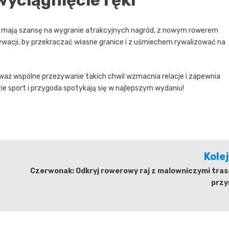
yciągnięcie ręki
icy mają szansę na wygranie atrakcyjnych nagród, z nowym rowerem
wacji, by przekraczać własne granice i z uśmiechem rywalizować na
eważ wspólne przeżywanie takich chwil wzmacnia relacje i zapewnia
e sport i przygoda spotykają się w najlepszym wydaniu!
Kole
Czerwonak: Odkryj rowerowy raj z malowniczymi tras
przy