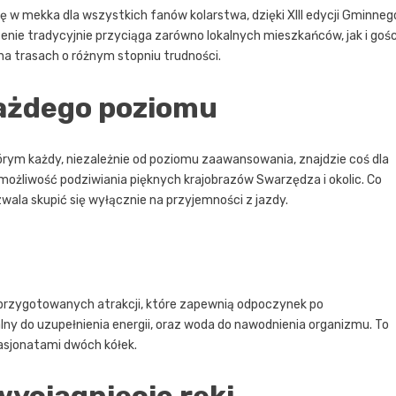
ię w mekka dla wszystkich fanów kolarstwa, dzięki XIII edycji Gminneg
ie tradycyjnie przyciąga zarówno lokalnych mieszkańców, jak i gośc
na trasach o różnym stopniu trudności.
ażdego poziomu
órym każdy, niezależnie od poziomu zaawansowania, znajdzie coś dla
 możliwość podziwiania pięknych krajobrazów Swarzędza i okolic. Co
wala skupić się wyłącznie na przyjemności z jazdy.
 przygotowanych atrakcji, które zapewnią odpoczynek po
ny do uzupełnienia energii, oraz woda do nawodnienia organizmu. To
asjonatami dwóch kółek.