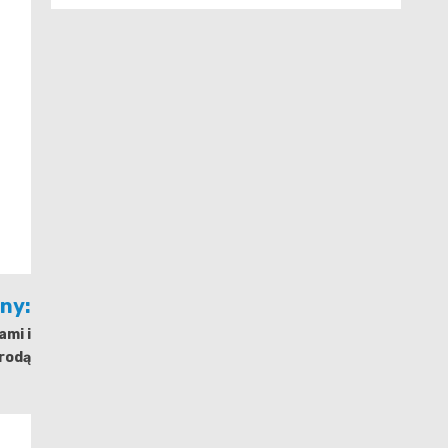
jny:
ami i
rodą