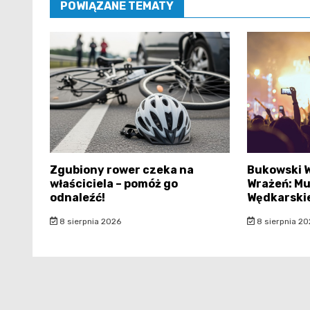
POWIĄZANE TEMATY
Zgubiony rower czeka na
Bukowski 
właściciela – pomóż go
Wrażeń: Mu
odnaleźć!
Wędkarski
8 sierpnia 2026
8 sierpnia 20