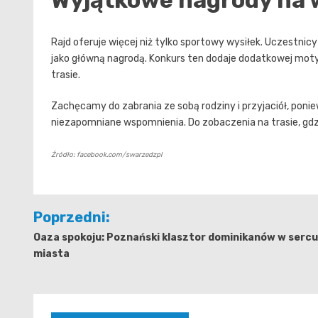
Wyjątkowe nagrody na w
Rajd oferuje więcej niż tylko sportowy wysiłek. Uczestn
jako główną nagrodą. Konkurs ten dodaje dodatkowej moty
trasie.
Zachęcamy do zabrania ze sobą rodziny i przyjaciół, poni
niezapomniane wspomnienia. Do zobaczenia na trasie, gdzi
Źródło: facebook.com/swarzedzpl
Nawigacja
Poprzedni:
wpisu
Oaza spokoju: Poznański klasztor dominikanów w sercu
miasta