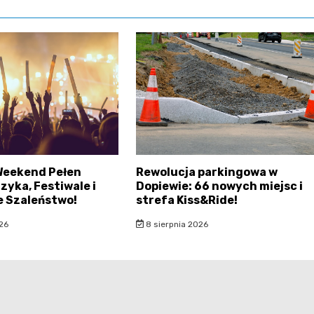
Weekend Pełen
Rewolucja parkingowa w
zyka, Festiwale i
Dopiewie: 66 nowych miejsc i
e Szaleństwo!
strefa Kiss&Ride!
26
8 sierpnia 2026
rataje.pl - wszelkie prawa zastrzeżone