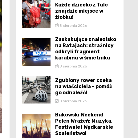
Każde dziecko z Tulc
znajdzie miejsce w
żłobku!
8 sierpnia 2026
Zaskakujące znalezisko
na Ratajach: strażnicy
odkryli fragment
karabinu w śmietniku
8 sierpnia 2026
Zgubiony rower czeka
na właściciela – pomóż
go odnaleźć!
8 sierpnia 2026
Bukowski Weekend
Pełen Wrażeń: Muzyka,
Festiwale i Wędkarskie
Szaleństwo!