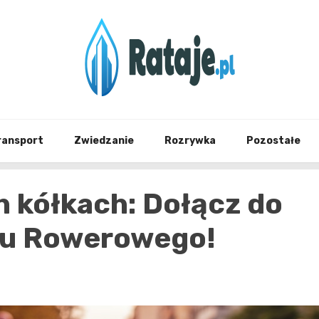
Informacje z Poznania i okolic
Rataj
ransport
Zwiedzanie
Rozrywka
Pozostałe
 kółkach: Dołącz do
du Rowerowego!