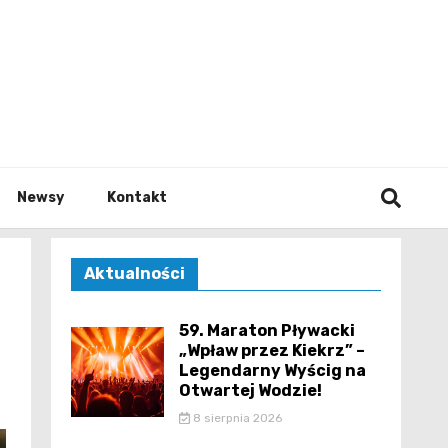
e.pl
Newsy
Kontakt
Aktualności
59. Maraton Pływacki
„Wpław przez Kiekrz” –
Legendarny Wyścig na
Otwartej Wodzie!
8 sierpnia 2026