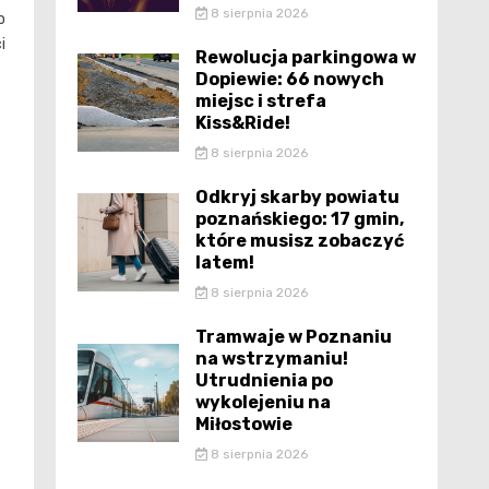
8 sierpnia 2026
o
i
Rewolucja parkingowa w
Dopiewie: 66 nowych
miejsc i strefa
Kiss&Ride!
8 sierpnia 2026
Odkryj skarby powiatu
poznańskiego: 17 gmin,
które musisz zobaczyć
latem!
8 sierpnia 2026
Tramwaje w Poznaniu
na wstrzymaniu!
Utrudnienia po
wykolejeniu na
Miłostowie
8 sierpnia 2026