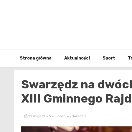
Skip
to
content
Strona główna
Aktualności
Sport
T
Swarzędz na dwóch
XIII Gminnego Raj
10 maja 2026
w
Sport
,
Wydarzenia