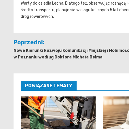
Warty do osiedla Lecha. Dlatego też, obserwując rosnącą
środka transportu, planuje się w ciągu kolejnych 5 lat 
dróg rowerowych.
Nawigacja
Poprzedni:
wpisu
Nowe Kierunki Rozwoju Komunikacji Miejskiej i Mobilnośc
w Poznaniu według Doktora Michała Beima
POWIĄZANE TEMATY