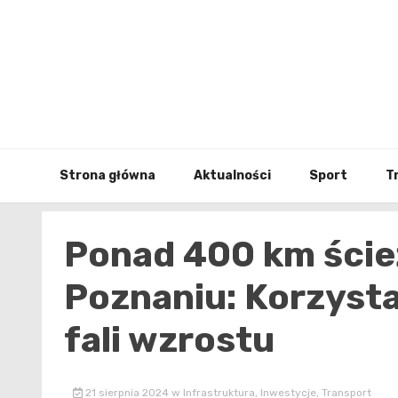
Skip
to
content
Strona główna
Aktualności
Sport
T
Ponad 400 km ści
Poznaniu: Korzysta
fali wzrostu
21 sierpnia 2024
w
Infrastruktura
,
Inwestycje
,
Transport