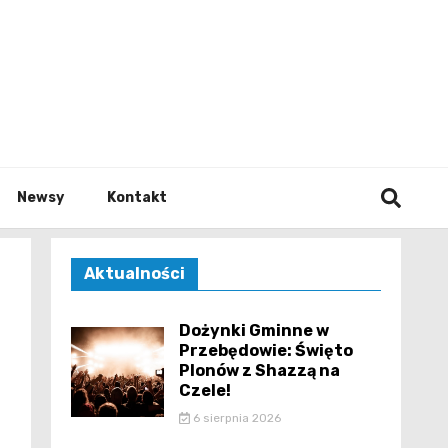
e.pl
Newsy
Kontakt
Aktualności
Dożynki Gminne w
Przebędowie: Święto
Plonów z Shazzą na
Czele!
6 sierpnia 2026