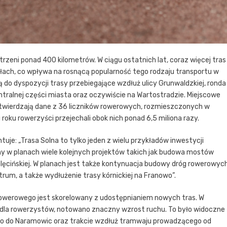
rzeni ponad 400 kilometrów. W ciągu ostatnich lat, coraz więcej tras
łach, co wpływa na rosnącą popularność tego rodzaju transportu w
ą do dyspozycji trasy przebiegające wzdłuż ulicy Grunwaldzkiej, ronda
centralnej części miasta oraz oczywiście na Wartostradzie. Miejscowe
otwierdzają dane z 36 liczników rowerowych, rozmieszczonych w
oku rowerzyści przejechali obok nich ponad 6,5 miliona razy.
je: „Trasa Solna to tylko jeden z wielu przykładów inwestycji
 w planach wiele kolejnych projektów takich jak budowa mostów
olęcińskiej. W planach jest także kontynuacja budowy dróg rowerowyc
um, a także wydłużenie trasy kórnickiej na Franowo”.
rowerowego jest skorelowany z udostępnianiem nowych tras. W
dla rowerzystów, notowano znaczny wzrost ruchu. To było widoczne
ego do Naramowic oraz trakcie wzdłuż tramwaju prowadzącego od