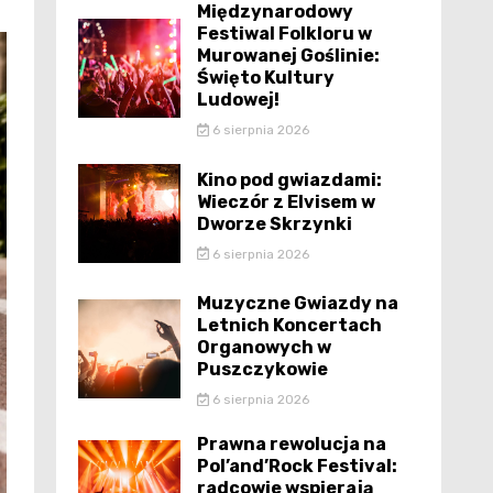
Międzynarodowy
Festiwal Folkloru w
Murowanej Goślinie:
Święto Kultury
Ludowej!
6 sierpnia 2026
Kino pod gwiazdami:
Wieczór z Elvisem w
Dworze Skrzynki
6 sierpnia 2026
Muzyczne Gwiazdy na
Letnich Koncertach
Organowych w
Puszczykowie
6 sierpnia 2026
Prawna rewolucja na
Pol’and’Rock Festival:
radcowie wspierają