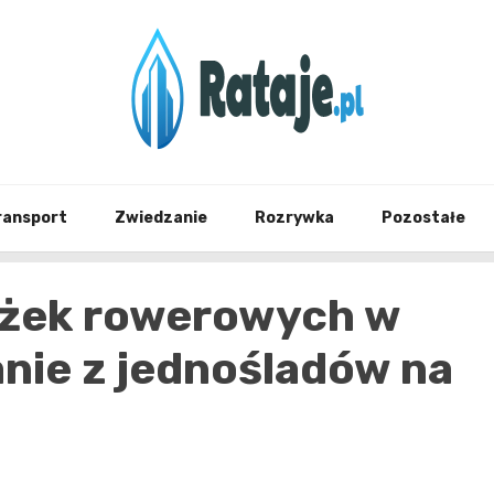
Informacje z Poznania i okolic
Rataj
ransport
Zwiedzanie
Rozrywka
Pozostałe
eżek rowerowych w
nie z jednośladów na