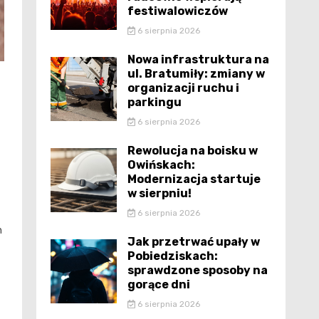
festiwalowiczów
6 sierpnia 2026
Nowa infrastruktura na
ul. Bratumiły: zmiany w
organizacji ruchu i
parkingu
6 sierpnia 2026
Rewolucja na boisku w
Owińskach:
Modernizacja startuje
w sierpniu!
6 sierpnia 2026
h
Jak przetrwać upały w
Pobiedziskach:
sprawdzone sposoby na
gorące dni
6 sierpnia 2026