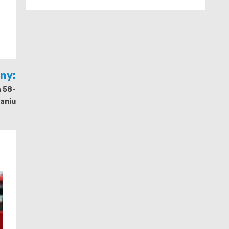
jny:
a 58-
naniu