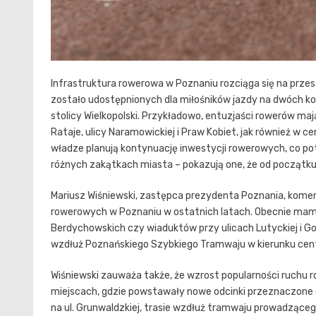
Infrastruktura rowerowa w Poznaniu rozciąga się na przest
zostało udostępnionych dla miłośników jazdy na dwóch ko
stolicy Wielkopolski. Przykładowo, entuzjaści rowerów maj
Rataje, ulicy Naramowickiej i Praw Kobiet, jak również w 
władze planują kontynuację inwestycji rowerowych, co p
różnych zakątkach miasta – pokazują one, że od początku r
Mariusz Wiśniewski, zastępca prezydenta Poznania, komentu
rowerowych w Poznaniu w ostatnich latach. Obecnie mamy
Berdychowskich czy wiaduktów przy ulicach Lutyckiej i G
wzdłuż Poznańskiego Szybkiego Tramwaju w kierunku centr
Wiśniewski zauważa także, że wzrost popularności ruchu 
miejscach, gdzie powstawały nowe odcinki przeznaczone 
na ul. Grunwaldzkiej, trasie wzdłuż tramwaju prowadząc