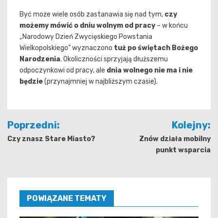
Być może wiele osób zastanawia się nad tym,
czy
możemy mówić o dniu wolnym od pracy
– w końcu
„Narodowy Dzień Zwycięskiego Powstania
Wielkopolskiego” wyznaczono
tuż po świętach Bożego
Narodzenia
. Okoliczności sprzyjają dłuższemu
odpoczynkowi od pracy, ale
dnia wolnego nie ma i nie
będzie
(przynajmniej w najbliższym czasie).
Nawigacja
Poprzedni:
Kolejny:
wpisu
Czy znasz Stare Miasto?
Znów działa mobilny
punkt wsparcia
POWIĄZANE TEMATY