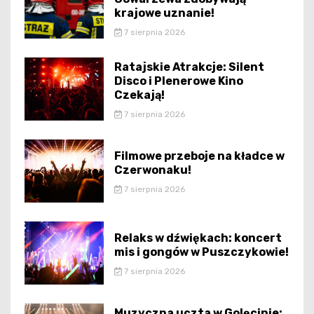
krajowe uznanie!
7 sierpnia 2026
Ratajskie Atrakcje: Silent
Disco i Plenerowe Kino
Czekają!
7 sierpnia 2026
Filmowe przeboje na kładce w
Czerwonaku!
7 sierpnia 2026
Relaks w dźwiękach: koncert
mis i gongów w Puszczykowie!
7 sierpnia 2026
Muzyczna uczta w Golęcinie: