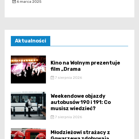
6 marca 2025
Aktualności
Kino na Wolnym prezentuje
film „Drama
7 sierpnia 2026
Weekendowe objazdy
autobusów 190 i 191: Co
musisz wiedzieć?
7 sierpnia 2026
Młodzieżowi strażacy z
Gowarzewa zdobywają