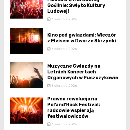
Goślinie: Święto Kultury
Ludowej!
6 sierpnia 2026
Kino pod gwiazdami: Wieczór
z Elvisem w Dworze Skrzynki
6 sierpnia 2026
Muzyczne Gwiazdy na
Letnich Koncertach
Organowych w Puszczykowie
6 sierpnia 2026
Prawna rewolucja na
Pol’and’Rock Festival:
radcowie wspierają
festiwalowiczów
6 sierpnia 2026