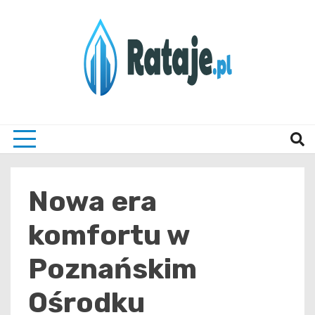
Skip
to
content
Informacje z Poznania i okolic
Rataj
Nowa era
komfortu w
Poznańskim
Ośrodku