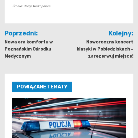
Źródło: Policja Wielkopolska
Nawigacja
Poprzedni:
Kolejny:
wpisu
Nowa era komfortu w
Noworoczny koncert
Poznańskim Ośrodku
klasyki w Pobiedziskach –
Medycznym
zarezerwuj miejsce!
POWIĄZANE TEMATY