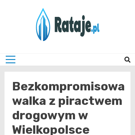
Skip
to
content
Informacje z Poznania i okolic
Rataj
Bezkompromisowa
walka z piractwem
drogowym w
Wielkopolsce