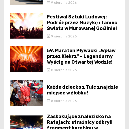
9 sierpnia 2026
Festiwal Sztuki Ludowej:
Podróż przez Muzykę i Taniec
Świata w Murowanej Goślinie!
9 sierpnia 2026
59. Maraton Pływacki „Wpław
przez Kiekrz” – Legendarny
Wyścig na Otwartej Wodzie!
8 sierpnia 2026
Każde dziecko z Tulc znajdzie
miejsce w żłobku!
8 sierpnia 2026
Zaskakujące znalezisko na
Ratajach: strażnicy odkryli
fragment karabinu w