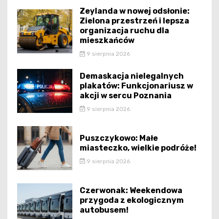
Zeylanda w nowej odsłonie:
Zielona przestrzeń i lepsza
organizacja ruchu dla
mieszkańców
9 sierpnia 2026
Demaskacja nielegalnych
plakatów: Funkcjonariusz w
akcji w sercu Poznania
9 sierpnia 2026
Puszczykowo: Małe
miasteczko, wielkie podróże!
9 sierpnia 2026
Czerwonak: Weekendowa
przygoda z ekologicznym
autobusem!