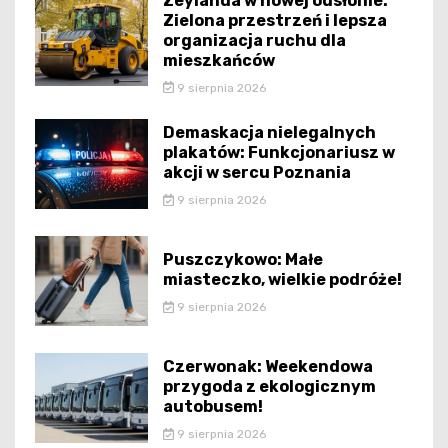
Zeylanda w nowej odsłonie:
Zielona przestrzeń i lepsza
organizacja ruchu dla
mieszkańców
9 sierpnia 2026
Demaskacja nielegalnych
plakatów: Funkcjonariusz w
akcji w sercu Poznania
9 sierpnia 2026
Puszczykowo: Małe
miasteczko, wielkie podróże!
9 sierpnia 2026
Czerwonak: Weekendowa
przygoda z ekologicznym
autobusem!
9 sierpnia 2026