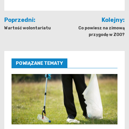
Nawigacja
Poprzedni:
Kolejny:
wpisu
Wartość wolontariatu
Co powiesz na zimową
przygodę w ZOO?
POWIĄZANE TEMATY