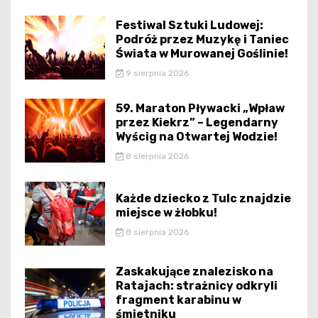
Festiwal Sztuki Ludowej:
Podróż przez Muzykę i Taniec
Świata w Murowanej Goślinie!
9 sierpnia 2026
59. Maraton Pływacki „Wpław
przez Kiekrz” – Legendarny
Wyścig na Otwartej Wodzie!
8 sierpnia 2026
Każde dziecko z Tulc znajdzie
miejsce w żłobku!
8 sierpnia 2026
Zaskakujące znalezisko na
Ratajach: strażnicy odkryli
fragment karabinu w
śmietniku