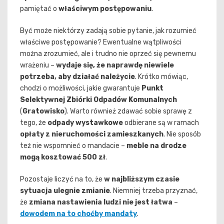
pamiętać o
właściwym postępowaniu
.
Być może niektórzy zadają sobie pytanie, jak rozumieć
właściwe postępowanie? Ewentualne wątpliwości
można zrozumieć, ale i trudno nie oprzeć się pewnemu
wrażeniu –
wydaje się, że naprawdę niewiele
potrzeba, aby działać należycie
. Krótko mówiąc,
chodzi o możliwości, jakie gwarantuje
Punkt
Selektywnej Zbiórki Odpadów Komunalnych
(
Gratowisko
). Warto również zdawać sobie sprawę z
tego, że
odpady wystawkowe
odbierane są w ramach
opłaty z nieruchomości zamieszkanych
. Nie sposób
też nie wspomnieć o mandacie –
meble na drodze
mogą kosztować 500 zł
.
Pozostaje liczyć na to, że
w najbliższym czasie
sytuacja ulegnie zmianie
. Niemniej trzeba przyznać,
że
zmiana nastawienia ludzi nie jest łatwa
–
dowodem na to choćby mandaty
.