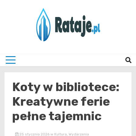
Skip
to
content
Informacje z Poznania i okolic
Rataj
Koty w bibliotece:
Kreatywne ferie
pełne tajemnic
25 stycznia 2026
w
Kultura
,
Wydarzenia