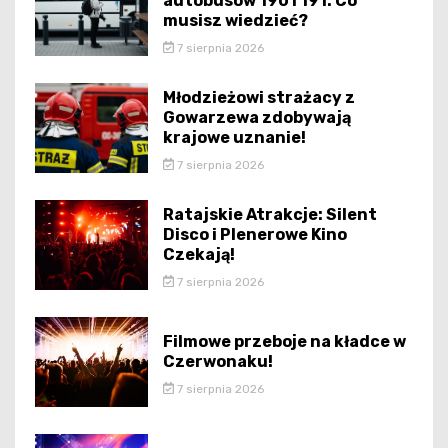
autobusów 190 i 191: Co
musisz wiedzieć?
7 sierpnia 2026
Młodzieżowi strażacy z
Gowarzewa zdobywają
krajowe uznanie!
7 sierpnia 2026
Ratajskie Atrakcje: Silent
Disco i Plenerowe Kino
Czekają!
7 sierpnia 2026
Filmowe przeboje na kładce w
Czerwonaku!
7 sierpnia 2026