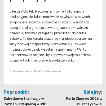
Oferta Biblioteki Raczyńskich to nie tylko zajęcia
edukacyjne, ale także możliwość nawiązania nowych
znajomości i rozwoju społecznego dzieci. Warsztaty
łączą literaturę, naukę o zwierzętach oraz twórcze
działania, tworząc przyjazną przestrzeń do nauki i
zabawy. To doskonała okazja, by najmłodsi spojrzeli na
koty z nowej perspektywy i przekonali się, jak wiele
można odkryć dzięki wspólnym spotkaniom. Warto
zarezerwować miejsce, by zapewnić swojemu dziecku
udział w tych inspirujących wydarzeniach.
Źródło: facebook.com/RadaOsiedlaNaramowice
Nawigacja
Poprzedni:
Kolejny:
wpisu
Zabytkowe tramwaje w
Ferie Zimowe 2026 w
Poznaniu: Wspieraj WOŚP
Puszczykowie: