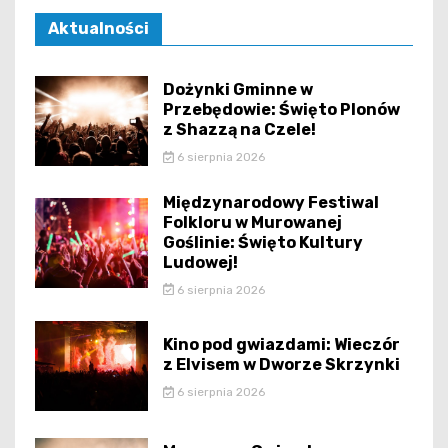
Aktualności
Dożynki Gminne w
Przebędowie: Święto Plonów
z Shazzą na Czele!
6 sierpnia 2026
Międzynarodowy Festiwal
Folkloru w Murowanej
Goślinie: Święto Kultury
Ludowej!
6 sierpnia 2026
Kino pod gwiazdami: Wieczór
z Elvisem w Dworze Skrzynki
6 sierpnia 2026