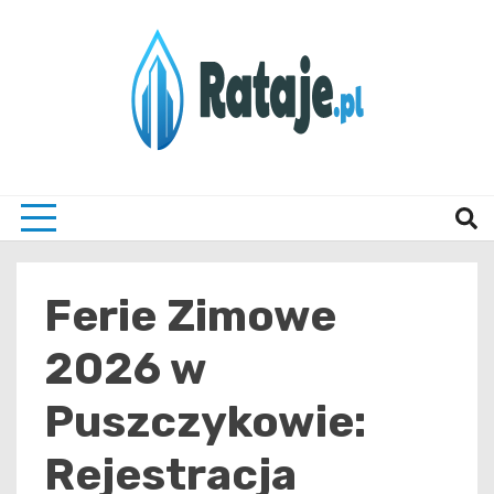
Skip
to
content
Informacje z Poznania i okolic
Rataj
Ferie Zimowe
2026 w
Puszczykowie:
Rejestracja