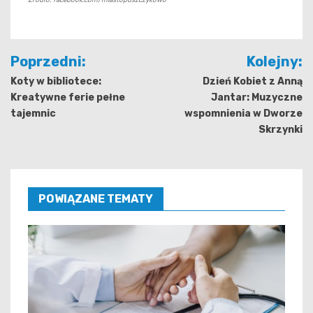
Nawigacja
Poprzedni:
Kolejny:
wpisu
Koty w bibliotece:
Dzień Kobiet z Anną
Kreatywne ferie pełne
Jantar: Muzyczne
tajemnic
wspomnienia w Dworze
Skrzynki
POWIĄZANE TEMATY