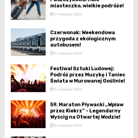
miasteczko, wielkie podróże!
9 sierpnia 2026
Czerwonak: Weekendowa
przygoda z ekologicznym
autobusem!
9 sierpnia 2026
Festiwal Sztuki Ludowej:
Podróż przez Muzykę i Taniec
Świata w Murowanej Goślinie!
9 sierpnia 2026
59. Maraton Pływacki „Wpław
przez Kiekrz” – Legendarny
Wyścig na Otwartej Wodzie!
8 sierpnia 2026