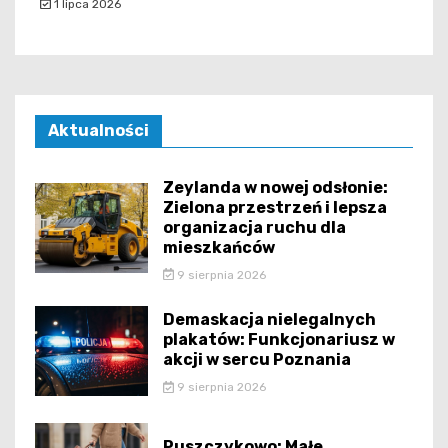
1 lipca 2026
Aktualności
Zeylanda w nowej odsłonie:
Zielona przestrzeń i lepsza
organizacja ruchu dla
mieszkańców
9 sierpnia 2026
Demaskacja nielegalnych
plakatów: Funkcjonariusz w
akcji w sercu Poznania
9 sierpnia 2026
Puszczykowo: Małe