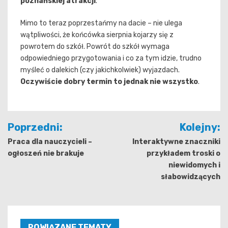
poznańskiej atrakcji
.
Mimo to teraz poprzestańmy na dacie – nie ulega
wątpliwości, że końcówka sierpnia kojarzy się z
powrotem do szkół. Powrót do szkół wymaga
odpowiedniego przygotowania i co za tym idzie, trudno
myśleć o dalekich (czy jakichkolwiek) wyjazdach.
Oczywiście dobry termin to jednak nie wszystko
.
Nawigacja
Poprzedni:
Kolejny:
wpisu
Praca dla nauczycieli –
Interaktywne znaczniki
ogłoszeń nie brakuje
przykładem troski o
niewidomych i
słabowidzących
POWIĄZANE TEMATY