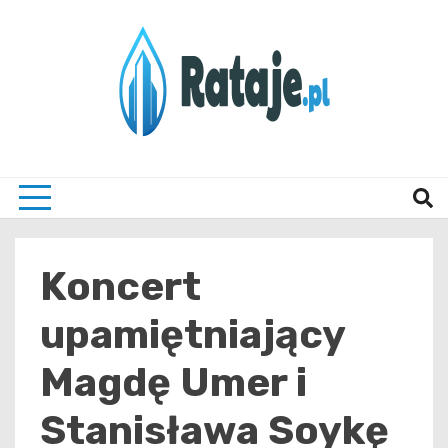
Skip
to
content
Informacje z Poznania i okolic
Rataj
Koncert
upamiętniający
Magdę Umer i
Stanisława Soykę