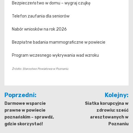
Bezpieczeństwo w domu – wygraj czujkę
Telefon zaufania dla seniorów
Nabór wniosków na rok 2026
Bezpłatne badania mammograficzne w powiecie
Program wczesnego wykrywania wad wzroku
Źródło: Starostwo Powiatowe w Poznaniu
Nawigacja
Poprzedni:
Kolejny:
wpisu
Darmowe wsparcie
Siatka korupcyjna w
prawne w powiecie
zdrowiu: sześć
poznańskim – sprawdź,
aresztowanych w
gdzie skorzystać!
Poznaniu