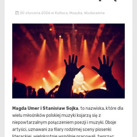
30 stycznia 2026
w
Kultura
,
Muzyka
,
Wydarzenia
Magda Umer i Stanisław Sojka
, to nazwiska, które dla
wielu miłośników polskiej muzyki kojarzą się z
niepowtarzalnym połączeniem poezji i muzyki. Oboje
artyści, uznawani za filary rodzimej sceny piosenki
literackiej, wielokrotnie wspólnie pracowali, tworząc