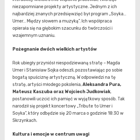
niezapomniane projekty artystyczne. Jednym z ich
najbardziej znanych przedsięwzięć był program „Soyka…
Umer… Między słowem a muzyką”. Ich współpraca
opierała się na głębokim szacunku do twórczości i
wzajemnym uznaniu.
Pożegnanie dwóch wielkich artystów
Rok ubiegły przyniósł niespodziewaną stratę – Magda
Umer i Stanisław Sojka odeszli, pozostawiając po sobie
bogatą spuściznę artystyczną. W odpowiedzi na tę
stratę, artyści młodego pokolenia,
Aleksandra Pura,
Mateusz Kaszuba oraz Wojciech Judkowiak
,
postanowili uczcić ich pamięć w wyjątkowy sposób. Tak
narodził się projekt koncertowy „Tribute to Umer i
Soyka”, który odbędzie się 20 marca o godzinie 18:30 w
Skrzynkach.
Kultura i emocje w centrum uwagi