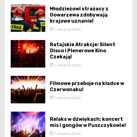
Młodzieżowi strażacy z
Gowarzewa zdobywają
krajowe uznanie!
7 sierpnia 2026
Ratajskie Atrakcje: Silent
Disco i Plenerowe Kino
Czekają!
7 sierpnia 2026
Filmowe przeboje na kładce w
Czerwonaku!
7 sierpnia 2026
Relaks w dźwiękach: koncert
mis i gongów w Puszczykowie!
7 sierpnia 2026