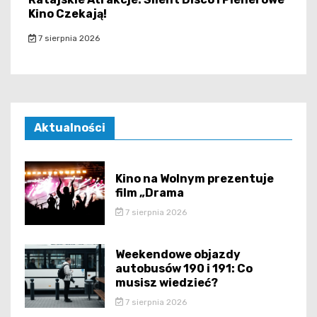
Kino Czekają!
7 sierpnia 2026
Aktualności
Kino na Wolnym prezentuje
film „Drama
7 sierpnia 2026
Weekendowe objazdy
autobusów 190 i 191: Co
musisz wiedzieć?
7 sierpnia 2026