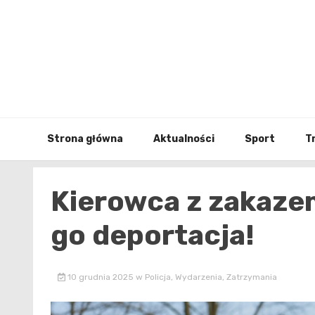
Skip
to
content
Strona główna
Aktualności
Sport
T
Kierowca z zakaze
go deportacja!
10 grudnia 2025
w
Policja
,
Wydarzenia
,
Zatrzymania