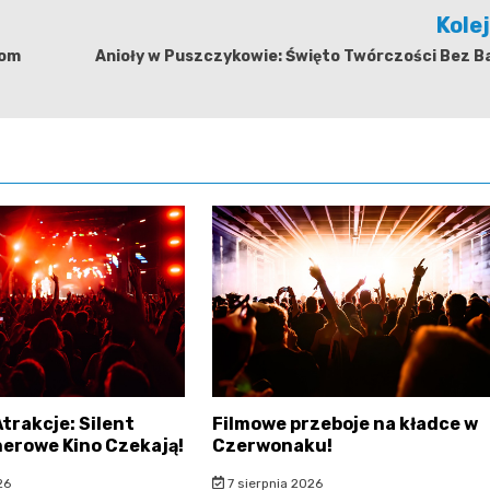
Kole
dom
Anioły w Puszczykowie: Święto Twórczości Bez B
trakcje: Silent
Filmowe przeboje na kładce w
enerowe Kino Czekają!
Czerwonaku!
26
7 sierpnia 2026