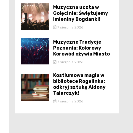
Muzyczna uczta w
Golęcinie: Świętujemy
imieniny Bogdanki!
7 sierpnia 2026
Muzyczne Tradycje
Poznania: Kolorowy
Korowód ożywia Miasto
7 sierpnia 2026
Kostiumowa magia w
bibliotece Rogalinka:
odkryj sztukę Aldony
Talarczyk!
7 sierpnia 2026