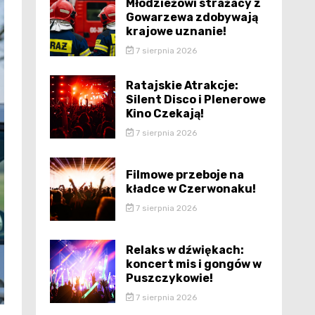
Młodzieżowi strażacy z
Gowarzewa zdobywają
krajowe uznanie!
7 sierpnia 2026
Ratajskie Atrakcje:
Silent Disco i Plenerowe
Kino Czekają!
7 sierpnia 2026
Filmowe przeboje na
kładce w Czerwonaku!
7 sierpnia 2026
Relaks w dźwiękach:
koncert mis i gongów w
Puszczykowie!
7 sierpnia 2026