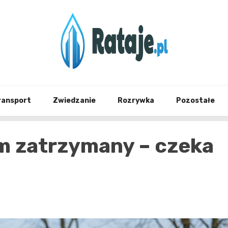
Informacje z Poznania i okolic
Rataj
ransport
Zwiedzanie
Rozrywka
Pozostałe
m zatrzymany – czeka