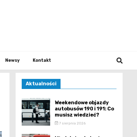
e.pl
Newsy
Kontakt
Aktualności
Weekendowe objazdy
autobusów 190 i 191: Co
musisz wiedzieć?
7 sierpnia 2026