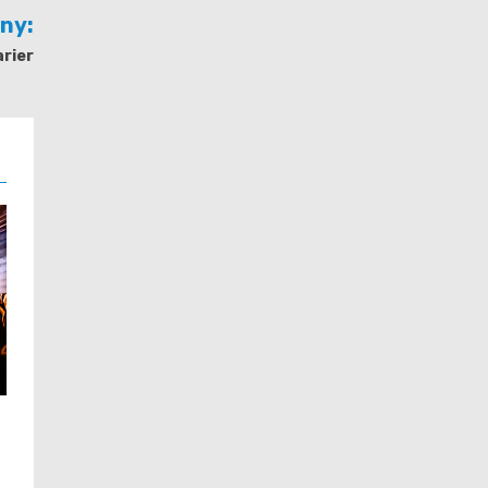
jny:
arier