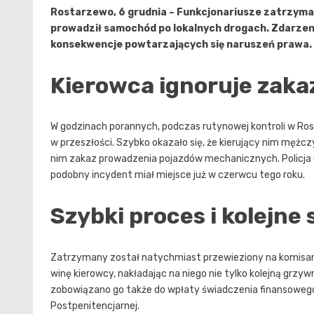
Rostarzewo, 6 grudnia – Funkcjonariusze zatrzyma
prowadził samochód po lokalnych drogach. Zdarze
konsekwencje powtarzających się naruszeń prawa.
Kierowca ignoruje zaka
W godzinach porannych, podczas rutynowej kontroli w Rosta
w przeszłości. Szybko okazało się, że kierujący nim mężcz
nim zakaz prowadzenia pojazdów mechanicznych. Policja ust
podobny incydent miał miejsce już w czerwcu tego roku.
Szybki proces i kolejne
Zatrzymany został natychmiast przewieziony na komisaria
winę kierowcy, nakładając na niego nie tylko kolejną grzy
zobowiązano go także do wpłaty świadczenia finansow
Postpenitencjarnej.