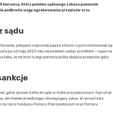
li kierowcę, który pomimo sądowego zakazu ponownie
nie podkreśla wagę egzekwowania przepisów oraz
z sądu
rzewie, policjanci rozpoznali pojazd, którym często interesowali się
yzna już od maja 2023 roku nie powinien siadać za kółkiem – ciążył na
aliła, że nie była to jego pierwsza próba obejścia przepisów, gdyż
 sankcje
t, gdzie sprawa trafiła do sądu w trybie przyspieszonym. Sąd uznał
wnę, ale również przedłużając obowiązujący zakaz. W ramach kary
ego na rzecz Funduszu Pomocy Pokrzywdzonym oraz Pomocy