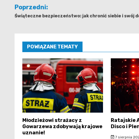
Nawigacja
Poprzedni:
wpisu
Świąteczne bezpieczeństwo: jak chronić siebie i swój 
POWIĄZANE TEMATY
Młodzieżowi strażacy z
Ratajskie A
Gowarzewa zdobywają krajowe
Disco i Pl
uznanie!
7 sierpnia 20