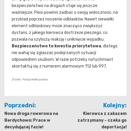
bezpieczeństwo na drogach staje się jeszcze
ważniejsze. Piesi powinni zadbać o swoją widoczność, na
przykład poprzez noszenie odblasków. Nawet niewielki
element odblaskowy może znacząco zwiększyć
dystans, z jakiego kierowca dostrzeże pieszego, co
pozwala na szybszą reakcję i uniknięcie wypadku.
Bezpieczeństwo to kwestia priorytetowa
, dlatego
nie wahaj się zgłaszać podejrzanych sytuacji
odpowiednim służbom. W razie potrzeby natychmiast
skontaktuj się z numerem alarmowym 112 lub 997.
Źródło: Policja Wielkopolska
Nawigacja
Poprzedni:
Kolejny:
wpisu
Nowa droga rowerowa na
Kierowca z zakazem
Berdychowo: Prace w
zatrzymany – czeka go
decydującej fazie!
deportacja!