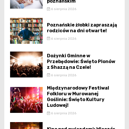
poznańskim
6 sierpnia 2026
Poznańskie żłobki zapraszają
rodziców na dni otwarte!
6 sierpnia 2026
Dożynki Gminne w
Przebędowie: Święto Plonów
z Shazzą na Czele!
6 sierpnia 2026
Międzynarodowy Festiwal
Folkloru w Murowanej
Goślinie: Święto Kultury
Ludowej!
6 sierpnia 2026