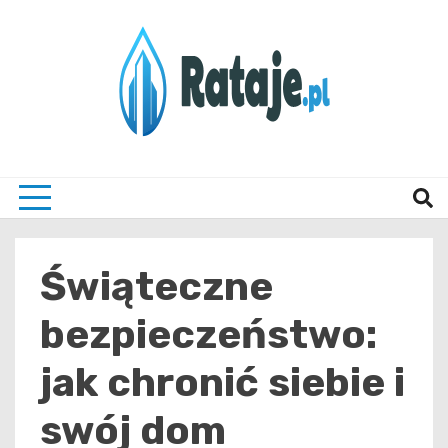
Skip
to
content
Informacje z Poznania i okolic
Rataj
Świąteczne
bezpieczeństwo:
jak chronić siebie i
swój dom