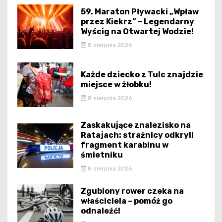
59. Maraton Pływacki „Wpław
przez Kiekrz” – Legendarny
Wyścig na Otwartej Wodzie!
8 sierpnia 2026
Każde dziecko z Tulc znajdzie
miejsce w żłobku!
8 sierpnia 2026
Zaskakujące znalezisko na
Ratajach: strażnicy odkryli
fragment karabinu w
śmietniku
8 sierpnia 2026
Zgubiony rower czeka na
właściciela – pomóż go
odnaleźć!