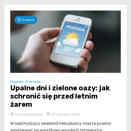
2 minut
Pogoda
Przyroda
Upalne dni i zielone oazy: jak
schronić się przed letnim
żarem
Tomasz Barański
28 czerwca 2026
W nadchodzący weekend mieszkańcy miasta powinni
spodziewać się wyjątkowo wysokich temperatur.