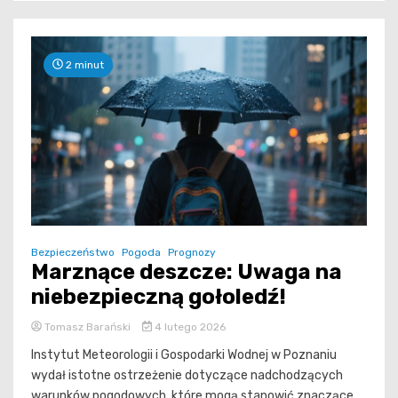
2 minut
Bezpieczeństwo
Pogoda
Prognozy
Marznące deszcze: Uwaga na
niebezpieczną gołoledź!
Tomasz Barański
4 lutego 2026
Instytut Meteorologii i Gospodarki Wodnej w Poznaniu
wydał istotne ostrzeżenie dotyczące nadchodzących
warunków pogodowych, które mogą stanowić znaczące