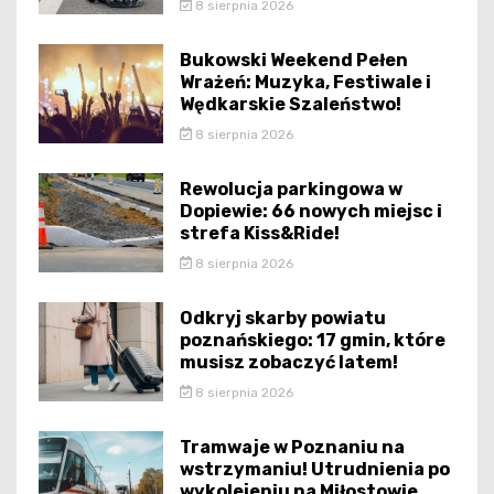
8 sierpnia 2026
Bukowski Weekend Pełen
Wrażeń: Muzyka, Festiwale i
Wędkarskie Szaleństwo!
8 sierpnia 2026
Rewolucja parkingowa w
Dopiewie: 66 nowych miejsc i
strefa Kiss&Ride!
8 sierpnia 2026
Odkryj skarby powiatu
poznańskiego: 17 gmin, które
musisz zobaczyć latem!
8 sierpnia 2026
Tramwaje w Poznaniu na
wstrzymaniu! Utrudnienia po
wykolejeniu na Miłostowie