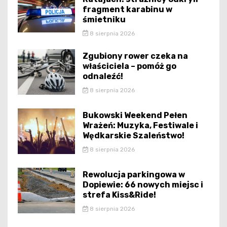
fragment karabinu w
śmietniku
8 sierpnia 2026
Zgubiony rower czeka na
właściciela – pomóż go
odnaleźć!
8 sierpnia 2026
Bukowski Weekend Pełen
Wrażeń: Muzyka, Festiwale i
Wędkarskie Szaleństwo!
8 sierpnia 2026
Rewolucja parkingowa w
Dopiewie: 66 nowych miejsc i
strefa Kiss&Ride!
8 sierpnia 2026