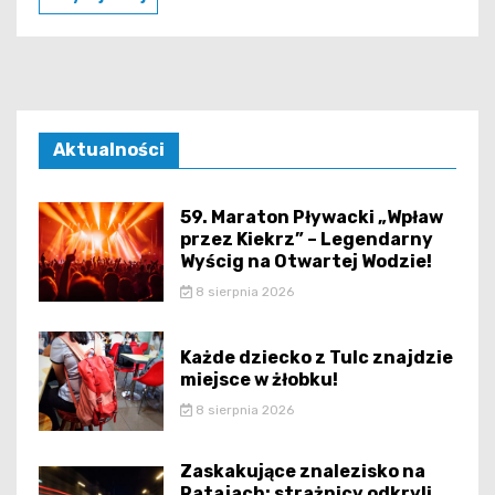
Aktualności
59. Maraton Pływacki „Wpław
przez Kiekrz” – Legendarny
Wyścig na Otwartej Wodzie!
8 sierpnia 2026
Każde dziecko z Tulc znajdzie
miejsce w żłobku!
8 sierpnia 2026
Zaskakujące znalezisko na
Ratajach: strażnicy odkryli