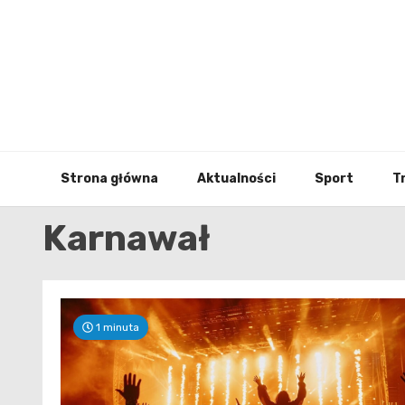
Skip
to
content
Strona główna
Aktualności
Sport
T
Karnawał
1 minuta