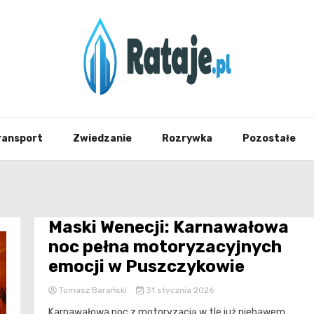
Informacje z Poznania i okolic
Rataj
ransport
Zwiedzanie
Rozrywka
Pozostałe
Maski Wenecji: Karnawałowa
noc pełna motoryzacyjnych
emocji w Puszczykowie
Tomasz Barański
31 stycznia 2026
Karnawałowa noc z motoryzacją w tle już niebawem