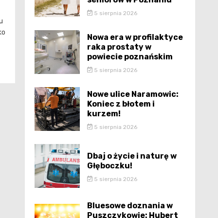
5 sierpnia 2026
u
ko
Nowa era w profilaktyce
raka prostaty w
powiecie poznańskim
5 sierpnia 2026
Nowe ulice Naramowic:
Koniec z błotem i
kurzem!
5 sierpnia 2026
Dbaj o życie i naturę w
Głęboczku!
5 sierpnia 2026
Bluesowe doznania w
Puszczykowie: Hubert