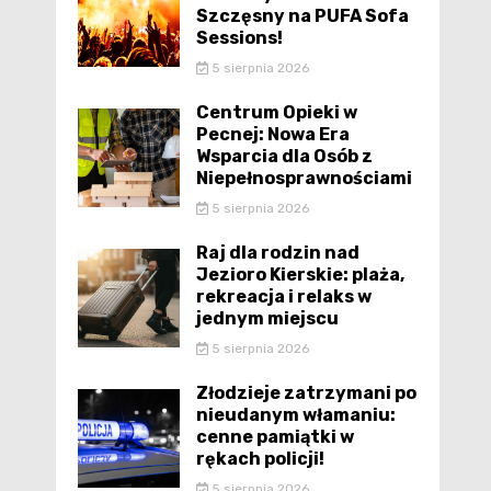
Szczęsny na PUFA Sofa
Sessions!
5 sierpnia 2026
Centrum Opieki w
Pecnej: Nowa Era
Wsparcia dla Osób z
Niepełnosprawnościami
5 sierpnia 2026
Raj dla rodzin nad
Jezioro Kierskie: plaża,
rekreacja i relaks w
jednym miejscu
5 sierpnia 2026
Złodzieje zatrzymani po
nieudanym włamaniu:
cenne pamiątki w
rękach policji!
5 sierpnia 2026