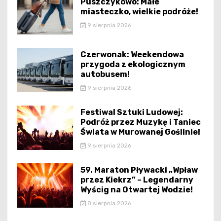
Puszczykowo: Małe
miasteczko, wielkie podróże!
9 sierpnia 2026
Czerwonak: Weekendowa
przygoda z ekologicznym
autobusem!
9 sierpnia 2026
Festiwal Sztuki Ludowej:
Podróż przez Muzykę i Taniec
Świata w Murowanej Goślinie!
9 sierpnia 2026
59. Maraton Pływacki „Wpław
przez Kiekrz” – Legendarny
Wyścig na Otwartej Wodzie!
8 sierpnia 2026