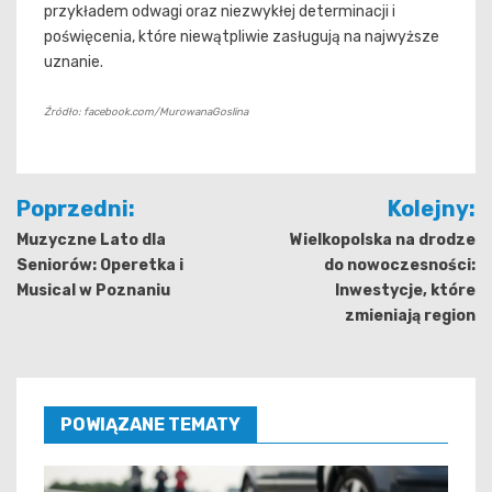
przykładem odwagi oraz niezwykłej determinacji i
poświęcenia, które niewątpliwie zasługują na najwyższe
uznanie.
Źródło: facebook.com/MurowanaGoslina
Nawigacja
Poprzedni:
Kolejny:
wpisu
Muzyczne Lato dla
Wielkopolska na drodze
Seniorów: Operetka i
do nowoczesności:
Musical w Poznaniu
Inwestycje, które
zmieniają region
POWIĄZANE TEMATY