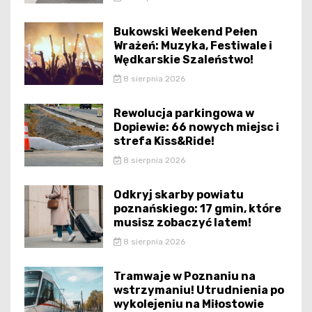
Bukowski Weekend Pełen
Wrażeń: Muzyka, Festiwale i
Wędkarskie Szaleństwo!
8 sierpnia 2026
Rewolucja parkingowa w
Dopiewie: 66 nowych miejsc i
strefa Kiss&Ride!
8 sierpnia 2026
Odkryj skarby powiatu
poznańskiego: 17 gmin, które
musisz zobaczyć latem!
8 sierpnia 2026
Tramwaje w Poznaniu na
wstrzymaniu! Utrudnienia po
wykolejeniu na Miłostowie