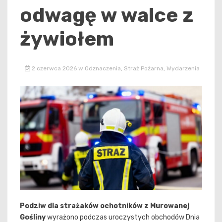
odwagę w walce z
żywiołem
2 czerwca 2026
w
Odznaczenia
,
Straż Pożarna
,
Wydarzenia
Podziw dla strażaków ochotników z Murowanej
Gośliny
wyrażono podczas uroczystych obchodów Dnia