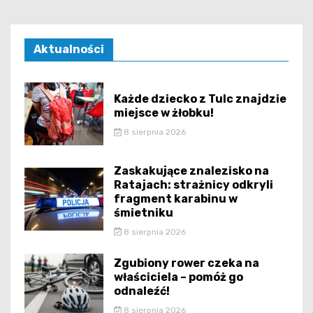
Aktualności
Każde dziecko z Tulc znajdzie
miejsce w żłobku!
8 sierpnia 2026
Zaskakujące znalezisko na
Ratajach: strażnicy odkryli
fragment karabinu w
śmietniku
8 sierpnia 2026
Zgubiony rower czeka na
właściciela – pomóż go
odnaleźć!
8 sierpnia 2026