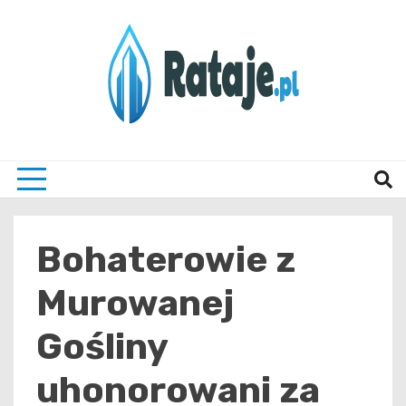
Skip
to
content
Informacje z Poznania i okolic
Rataj
Bohaterowie z
Murowanej
Gośliny
uhonorowani za