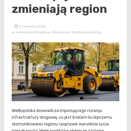
zmieniają region
3 czerwca 2026
w
Inwestycje Drogowe
,
Obwodnice
,
Rozbudowa Dróg
Wielkopolska doświadcza imponującego rozwoju
infrastruktury drogowej, co jest krokiem ku lepszemu
skomunikowaniu regionu i poprawie warunków życia
mieszkańców. Wiele projektów obejmuje zarówno