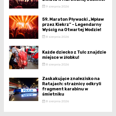
9 sierpnia 2026
59. Maraton Pływacki „Wpław
przez Kiekrz” – Legendarny
Wyścig na Otwartej Wodzie!
8 sierpnia 2026
Każde dziecko z Tulc znajdzie
miejsce w żłobku!
8 sierpnia 2026
Zaskakujące znalezisko na
Ratajach: strażnicy odkryli
fragment karabinu w
śmietniku
8 sierpnia 2026