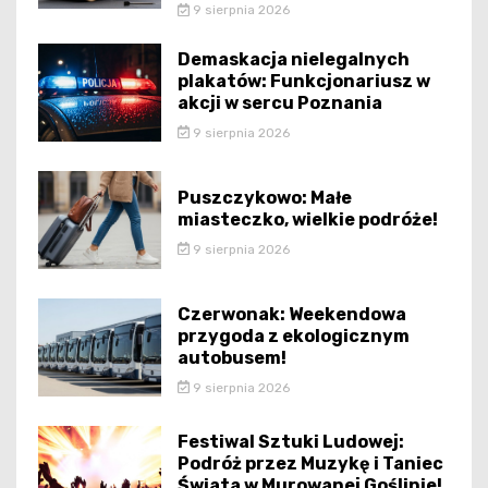
9 sierpnia 2026
Demaskacja nielegalnych
plakatów: Funkcjonariusz w
akcji w sercu Poznania
9 sierpnia 2026
Puszczykowo: Małe
miasteczko, wielkie podróże!
9 sierpnia 2026
Czerwonak: Weekendowa
przygoda z ekologicznym
autobusem!
9 sierpnia 2026
Festiwal Sztuki Ludowej:
Podróż przez Muzykę i Taniec
Świata w Murowanej Goślinie!