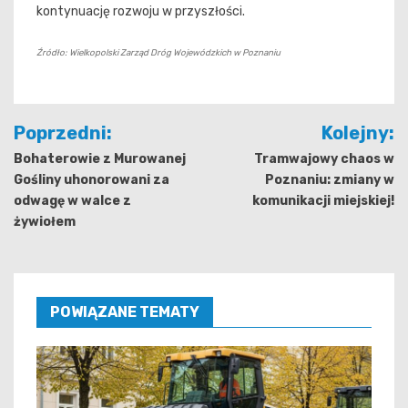
kontynuację rozwoju w przyszłości.
Źródło: Wielkopolski Zarząd Dróg Wojewódzkich w Poznaniu
Nawigacja
Poprzedni:
Kolejny:
wpisu
Bohaterowie z Murowanej
Tramwajowy chaos w
Gośliny uhonorowani za
Poznaniu: zmiany w
odwagę w walce z
komunikacji miejskiej!
żywiołem
POWIĄZANE TEMATY