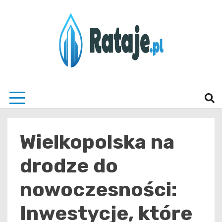
Skip
to
content
Informacje z Poznania i okolic
Rataj
Wielkopolska na
drodze do
nowoczesności:
Inwestycje, które