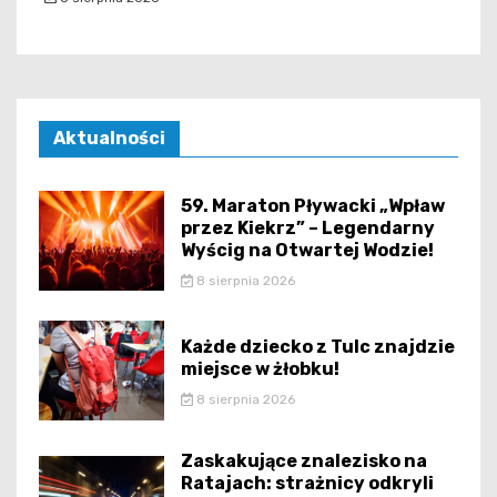
Aktualności
59. Maraton Pływacki „Wpław
przez Kiekrz” – Legendarny
Wyścig na Otwartej Wodzie!
8 sierpnia 2026
Każde dziecko z Tulc znajdzie
miejsce w żłobku!
8 sierpnia 2026
Zaskakujące znalezisko na
Ratajach: strażnicy odkryli