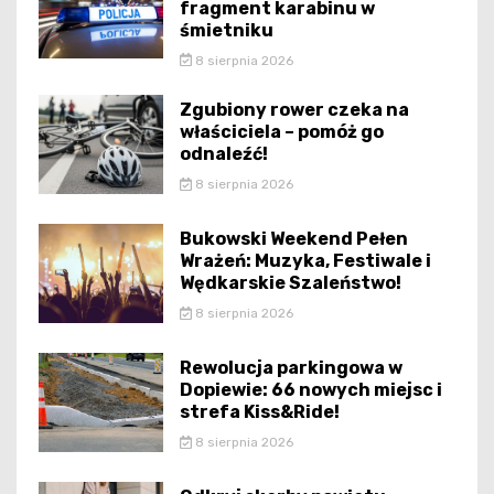
fragment karabinu w
śmietniku
8 sierpnia 2026
Zgubiony rower czeka na
właściciela – pomóż go
odnaleźć!
8 sierpnia 2026
Bukowski Weekend Pełen
Wrażeń: Muzyka, Festiwale i
Wędkarskie Szaleństwo!
8 sierpnia 2026
Rewolucja parkingowa w
Dopiewie: 66 nowych miejsc i
strefa Kiss&Ride!
8 sierpnia 2026