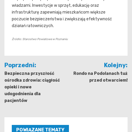
władzami. Inwestycje w sprzęt, edukację oraz
infrastrukturę zapewniają mieszkańcom większe
poczucie bezpieczeństwa i zwiększają efektywność
działań ratowniczych.
Źródło: Starostwo Powiatowe w Poznaniu
Nawigacja
Poprzedni:
Kolejny:
wpisu
Bezpieczna przyszłość
Rondo na Podolanach tuż
ośrodka zdrowia: ciągłość
przed otwarciem!
opieki i nowe
udogodnienia dla
pacjentów
POWIĄZANE TEMATY