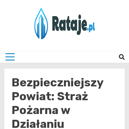
Skip
to
content
Informacje z Poznania i okolic
Rataj
Bezpieczniejszy
Powiat: Straż
Pożarna w
Działaniu