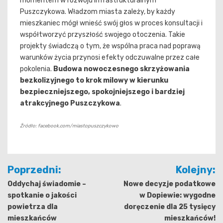
momentem w rozwoju infrastrukturalnym
Puszczykowa. Władzom miasta zależy, by każdy
mieszkaniec mógł wnieść swój głos w proces konsultacji i
współtworzyć przyszłość swojego otoczenia. Takie
projekty świadczą o tym, że wspólna praca nad poprawą
warunków życia przynosi efekty odczuwalne przez całe
pokolenia.
Budowa nowoczesnego skrzyżowania
bezkolizyjnego to krok milowy w kierunku
bezpieczniejszego, spokojniejszego i bardziej
atrakcyjnego Puszczykowa
.
Źródło: facebook.com/miastopuszczykowo
Nawigacja
Poprzedni:
Kolejny:
wpisu
Oddychaj świadomie –
Nowe decyzje podatkowe
spotkanie o jakości
w Dopiewie: wygodne
powietrza dla
doręczenie dla 25 tysięcy
mieszkańców
mieszkańców!