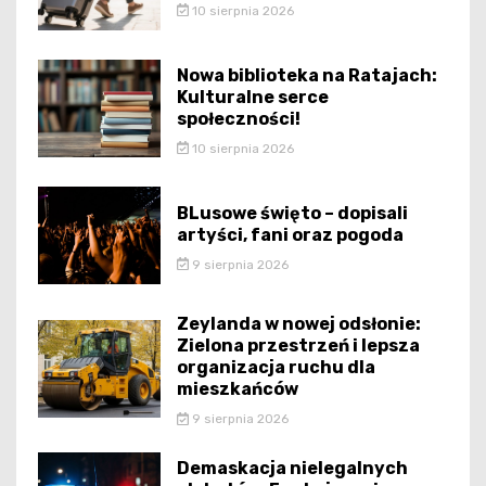
10 sierpnia 2026
Nowa biblioteka na Ratajach:
Kulturalne serce
społeczności!
10 sierpnia 2026
BLusowe święto – dopisali
artyści, fani oraz pogoda
9 sierpnia 2026
Zeylanda w nowej odsłonie:
Zielona przestrzeń i lepsza
organizacja ruchu dla
mieszkańców
9 sierpnia 2026
Demaskacja nielegalnych