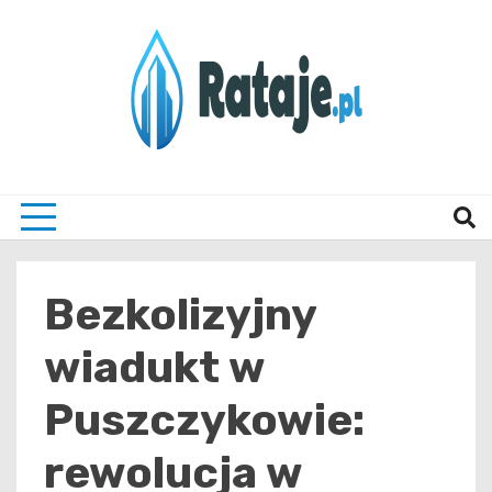
Skip
to
content
Informacje z Poznania i okolic
Rataj
Bezkolizyjny
wiadukt w
Puszczykowie:
rewolucja w