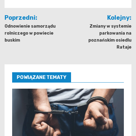
Nawigacja
Poprzedni:
Kolejny:
wpisu
Odnowienie samorządu
Zmiany w systemie
rolniczego w powiecie
parkowania na
buskim
poznańskim osiedlu
Rataje
POWIĄZANE TEMATY