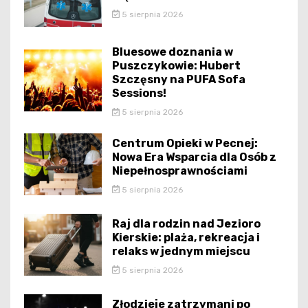
5 sierpnia 2026
Bluesowe doznania w
Puszczykowie: Hubert
Szczęsny na PUFA Sofa
Sessions!
5 sierpnia 2026
Centrum Opieki w Pecnej:
Nowa Era Wsparcia dla Osób z
Niepełnosprawnościami
5 sierpnia 2026
Raj dla rodzin nad Jezioro
Kierskie: plaża, rekreacja i
relaks w jednym miejscu
5 sierpnia 2026
Złodzieje zatrzymani po