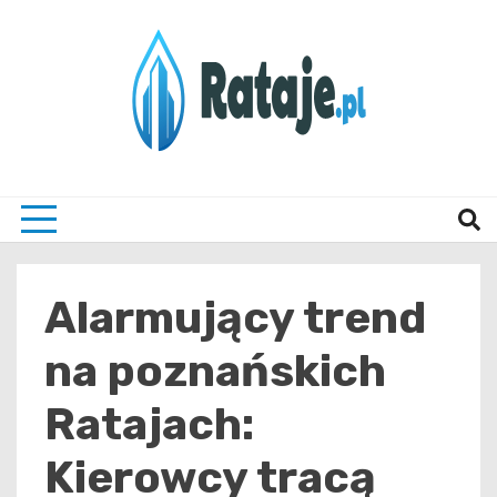
Skip
to
content
Informacje z Poznania i okolic
Rataj
Alarmujący trend
na poznańskich
Ratajach:
Kierowcy tracą