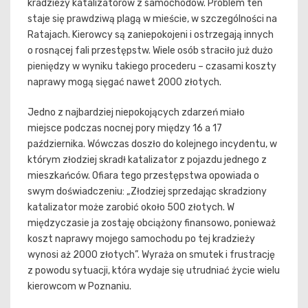
kradzieży katalizatorów z samochodów. Problem ten
staje się prawdziwą plagą w mieście, w szczególności na
Ratajach. Kierowcy są zaniepokojeni i ostrzegają innych
o rosnącej fali przestępstw. Wiele osób straciło już dużo
pieniędzy w wyniku takiego procederu – czasami koszty
naprawy mogą sięgać nawet 2000 złotych.
Jedno z najbardziej niepokojących zdarzeń miało
miejsce podczas nocnej pory między 16 a 17
października. Wówczas doszło do kolejnego incydentu, w
którym złodziej skradł katalizator z pojazdu jednego z
mieszkańców. Ofiara tego przestępstwa opowiada o
swym doświadczeniu: „Złodziej sprzedając skradziony
katalizator może zarobić około 500 złotych. W
międzyczasie ja zostaję obciążony finansowo, ponieważ
koszt naprawy mojego samochodu po tej kradzieży
wynosi aż 2000 złotych”. Wyraża on smutek i frustrację
z powodu sytuacji, która wydaje się utrudniać życie wielu
kierowcom w Poznaniu.