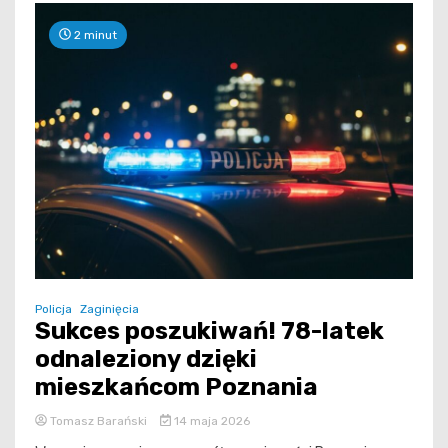
2 minut
Policja
Zaginięcia
Sukces poszukiwań! 78-latek
odnaleziony dzięki
mieszkańcom Poznania
Tomasz Barański
14 maja 2026