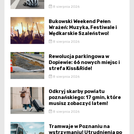
8 sierpnia 2026
Bukowski Weekend Pełen
Wrażeń: Muzyka, Festiwale i
Wędkarskie Szaleństwo!
8 sierpnia 2026
Rewolucja parkingowa w
Dopiewie: 66 nowych miejsc i
strefa Kiss&Ride!
8 sierpnia 2026
Odkryj skarby powiatu
poznańskiego: 17 gmin, które
musisz zobaczyć latem!
8 sierpnia 2026
Tramwaje w Poznaniu na
wstrzymaniu! Utrudnienia po