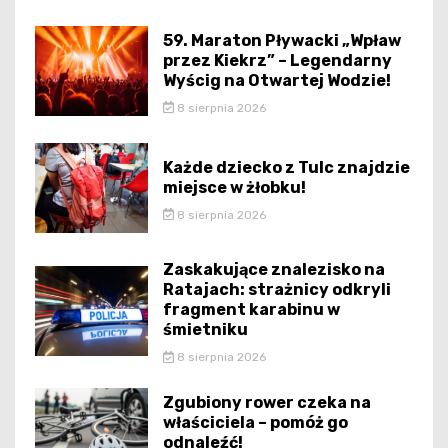
59. Maraton Pływacki „Wpław
przez Kiekrz” – Legendarny
Wyścig na Otwartej Wodzie!
8 sierpnia 2026
Każde dziecko z Tulc znajdzie
miejsce w żłobku!
8 sierpnia 2026
Zaskakujące znalezisko na
Ratajach: strażnicy odkryli
fragment karabinu w
śmietniku
8 sierpnia 2026
Zgubiony rower czeka na
właściciela – pomóż go
odnaleźć!