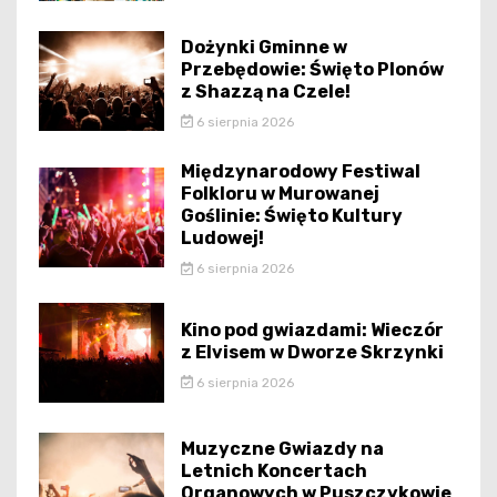
Dożynki Gminne w
Przebędowie: Święto Plonów
z Shazzą na Czele!
6 sierpnia 2026
Międzynarodowy Festiwal
Folkloru w Murowanej
Goślinie: Święto Kultury
Ludowej!
6 sierpnia 2026
Kino pod gwiazdami: Wieczór
z Elvisem w Dworze Skrzynki
6 sierpnia 2026
Muzyczne Gwiazdy na
Letnich Koncertach
Organowych w Puszczykowie