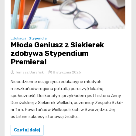
Edukacja
Stypendia
Młoda Geniusz z Siekierek
zdobywa Stypendium
Premiera!
Tomasz Barański
8 stycznia 2026
Niecodzienne osiągnięcia edukacyjne młodych
mieszkańców regionu potrafią poruszyć lokalną
społeczność. Doskonałym przykładem jest historia Anny
Domżalskiej z Siekierek Wielkich, uczennicy Zespołu Szkół
nr 1 im. Powstańców Wielkopolskich w Swarzędzu. Jej
ostatnie sukcesy stanowią źródło...
Czytaj dalej