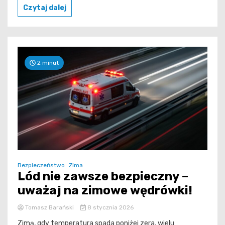
Czytaj dalej
2 minut
Bezpieczeństwo
Zima
Lód nie zawsze bezpieczny –
uważaj na zimowe wędrówki!
Tomasz Barański
8 stycznia 2026
Zimą, gdy temperatura spada poniżej zera, wielu