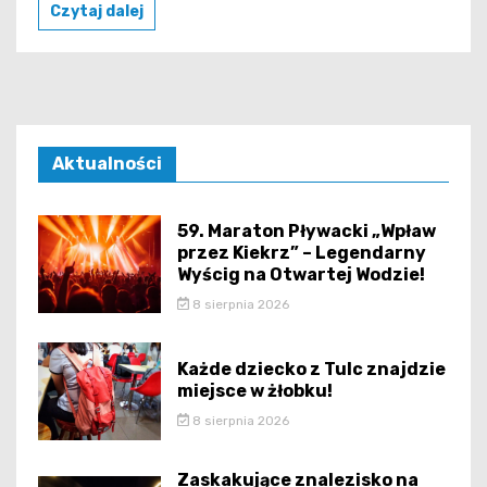
Czytaj dalej
Aktualności
59. Maraton Pływacki „Wpław
przez Kiekrz” – Legendarny
Wyścig na Otwartej Wodzie!
8 sierpnia 2026
Każde dziecko z Tulc znajdzie
miejsce w żłobku!
8 sierpnia 2026
Zaskakujące znalezisko na