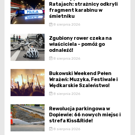
Ratajach: strażnicy odkryli
fragment karabinu w
śmietniku
8 sierpnia 2026
Zgubiony rower czeka na
właściciela – pomóż go
odnaleźć!
8 sierpnia 2026
Bukowski Weekend Pełen
Wrażeń: Muzyka, Festiwale i
Wędkarskie Szaleństwo!
8 sierpnia 2026
Rewolucja parkingowa w
Dopiewie: 66 nowych miejsc i
strefa Kiss&Ride!
8 sierpnia 2026