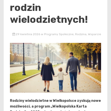
rodzin
wielodzietnych!
29 kwietnia 2026
w
Programy Społeczne
,
Rodzina
,
Wsparcie
Rodziny wielodzietne w Wielkopolsce zyskują nowe
możliwości, a program „Wielkopolska Karta