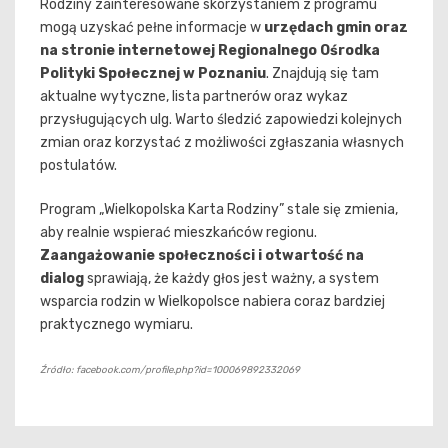
Rodziny zainteresowane skorzystaniem z programu
mogą uzyskać pełne informacje w
urzędach gmin oraz
na stronie internetowej Regionalnego Ośrodka
Polityki Społecznej w Poznaniu
. Znajdują się tam
aktualne wytyczne, lista partnerów oraz wykaz
przysługujących ulg. Warto śledzić zapowiedzi kolejnych
zmian oraz korzystać z możliwości zgłaszania własnych
postulatów.
Program „Wielkopolska Karta Rodziny” stale się zmienia,
aby realnie wspierać mieszkańców regionu.
Zaangażowanie społeczności i otwartość na
dialog
sprawiają, że każdy głos jest ważny, a system
wsparcia rodzin w Wielkopolsce nabiera coraz bardziej
praktycznego wymiaru.
Źródło: facebook.com/profile.php?id=100069892332069
Nawigacja