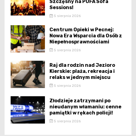
Szczęsny na PUFA Sofa
Sessions!
5 sierpnia 2026
Centrum Opieki w Pecnej:
Nowa Era Wsparcia dla Osób z
Niepełnosprawnościami
5 sierpnia 2026
Raj dla rodzin nad Jezioro
Kierskie: plaża, rekreacja i
relaks w jednym miejscu
5 sierpnia 2026
Złodzieje zatrzymani po
nieudanym włamaniu: cenne
pamiątki w rękach policji!
5 sierpnia 2026