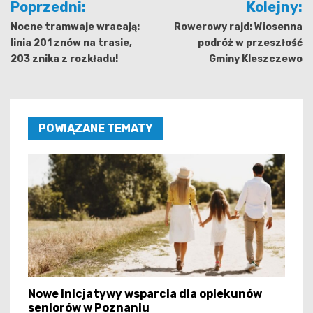
Poprzedni:
Kolejny:
wpisu
Nocne tramwaje wracają:
Rowerowy rajd: Wiosenna
linia 201 znów na trasie,
podróż w przeszłość
203 znika z rozkładu!
Gminy Kleszczewo
POWIĄZANE TEMATY
Nowe inicjatywy wsparcia dla opiekunów
seniorów w Poznaniu