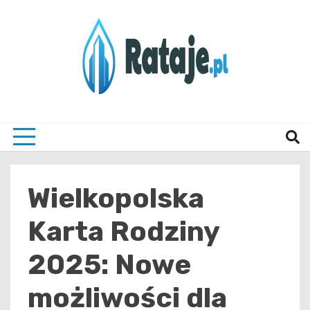
Skip
to
content
Informacje z Poznania i okolic
Rataj
Wielkopolska
Karta Rodziny
2025: Nowe
możliwości dla