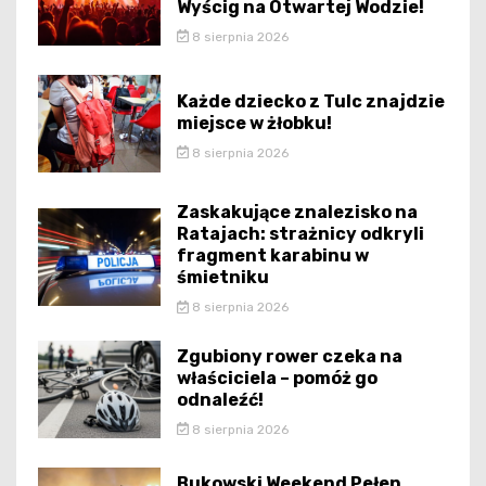
Wyścig na Otwartej Wodzie!
8 sierpnia 2026
Każde dziecko z Tulc znajdzie
miejsce w żłobku!
8 sierpnia 2026
Zaskakujące znalezisko na
Ratajach: strażnicy odkryli
fragment karabinu w
śmietniku
8 sierpnia 2026
Zgubiony rower czeka na
właściciela – pomóż go
odnaleźć!
8 sierpnia 2026
Bukowski Weekend Pełen