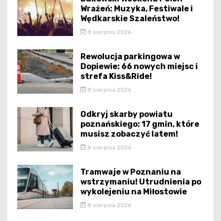
Wrażeń: Muzyka, Festiwale i
Wędkarskie Szaleństwo!
8 sierpnia 2026
Rewolucja parkingowa w
Dopiewie: 66 nowych miejsc i
strefa Kiss&Ride!
8 sierpnia 2026
Odkryj skarby powiatu
poznańskiego: 17 gmin, które
musisz zobaczyć latem!
8 sierpnia 2026
Tramwaje w Poznaniu na
wstrzymaniu! Utrudnienia po
wykolejeniu na Miłostowie
8 sierpnia 2026