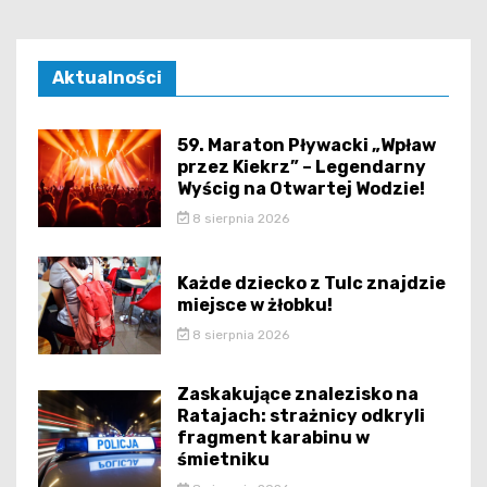
Aktualności
59. Maraton Pływacki „Wpław
przez Kiekrz” – Legendarny
Wyścig na Otwartej Wodzie!
8 sierpnia 2026
Każde dziecko z Tulc znajdzie
miejsce w żłobku!
8 sierpnia 2026
Zaskakujące znalezisko na
Ratajach: strażnicy odkryli
fragment karabinu w
śmietniku