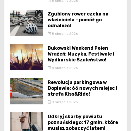
8 sierpnia 2026
Zgubiony rower czeka na
właściciela – pomóż go
odnaleźć!
8 sierpnia 2026
Bukowski Weekend Pełen
Wrażeń: Muzyka, Festiwale i
Wędkarskie Szaleństwo!
8 sierpnia 2026
Rewolucja parkingowa w
Dopiewie: 66 nowych miejsc i
strefa Kiss&Ride!
8 sierpnia 2026
Odkryj skarby powiatu
poznańskiego: 17 gmin, które
musisz zobaczyć latem!