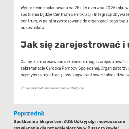
Wydarzenie zaplanowano na 25 i 26 czerwca 2026 roku w g
spotkania będzie Centrum Demokracji i Integracji Obywat
centrum, w pełni przystosowane do organizacji tego typ
uczestników.
Jak się zarejestrować i
Osoby zainteresowane szkoleniem mogą zarejestrować się n
sekretariacie Ośrodka Pomocy Społecznej. Organizatorzy po
najszybszą rejestrację, aby zagwarantować sobie udział 
Źródło: facebook.com/GminaTarnowoPodgorne
Nawigacja
Poprzedni:
wpisu
Spotkanie z Ekspertem ZUS: Odkryj ulgi i nowoczesne
rozwiązania dla przedsiębiorców w Puszczykowie!