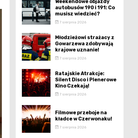
Weekendowe objazdy
autobusów 190 i 191: Co
musisz wiedzieć?
7 sierpnia 2026
Młodzieżowi strażacy z
Gowarzewa zdobywają
krajowe uznanie!
7 sierpnia 2026
Ratajskie Atrakcje:
Silent Disco i Plenerowe
Kino Czekają!
7 sierpnia 2026
Filmowe przeboje na
kładce w Czerwonaku!
7 sierpnia 2026