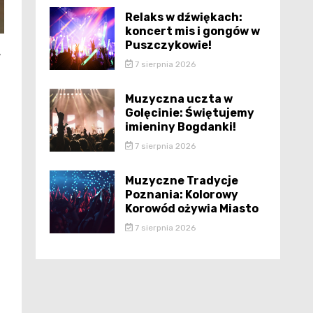
Relaks w dźwiękach:
koncert mis i gongów w
Puszczykowie!
w
7 sierpnia 2026
Muzyczna uczta w
Golęcinie: Świętujemy
imieniny Bogdanki!
7 sierpnia 2026
Muzyczne Tradycje
Poznania: Kolorowy
Korowód ożywia Miasto
7 sierpnia 2026