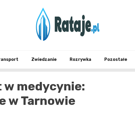
Informacje z Poznania i okolic
Rataj
ransport
Zwiedzanie
Rozrywka
Pozostałe
t w medycynie:
e w Tarnowie