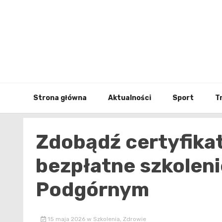
Skip
to
content
Strona główna
Aktualności
Sport
T
Zdobądź certyfika
bezpłatne szkoleni
Podgórnym
15 maja 2026
w
Szkolenia
,
Zdrowie