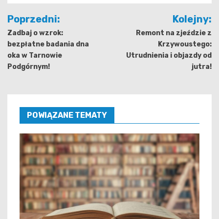
Nawigacja
Poprzedni:
Kolejny:
wpisu
Zadbaj o wzrok:
Remont na zjeździe z
bezpłatne badania dna
Krzywoustego:
oka w Tarnowie
Utrudnienia i objazdy od
Podgórnym!
jutra!
POWIĄZANE TEMATY