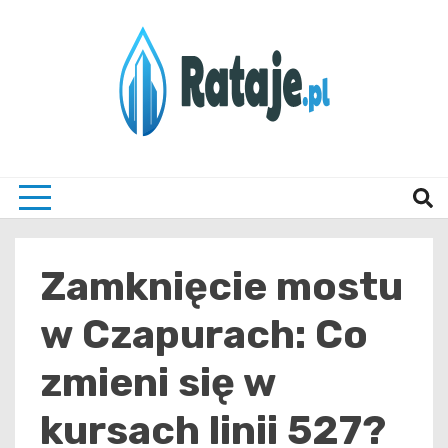
Skip
to
content
Informacje z Poznania i okolic
Rataj
Zamknięcie mostu
w Czapurach: Co
zmieni się w
kursach linii 527?