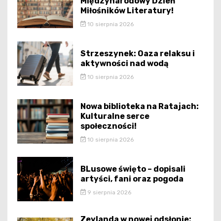
Międzynarodowy Dzień
Miłośników Literatury!
10 sierpnia 2026
Strzeszynek: Oaza relaksu i
aktywności nad wodą
10 sierpnia 2026
Nowa biblioteka na Ratajach:
Kulturalne serce
społeczności!
10 sierpnia 2026
BLusowe święto – dopisali
artyści, fani oraz pogoda
9 sierpnia 2026
Zeylanda w nowej odsłonie: