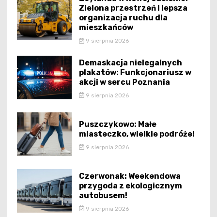
Zielona przestrzeń i lepsza
organizacja ruchu dla
mieszkańców
9 sierpnia 2026
Demaskacja nielegalnych
plakatów: Funkcjonariusz w
akcji w sercu Poznania
9 sierpnia 2026
Puszczykowo: Małe
miasteczko, wielkie podróże!
9 sierpnia 2026
Czerwonak: Weekendowa
przygoda z ekologicznym
autobusem!
9 sierpnia 2026