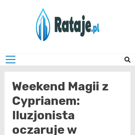
Skip
to
content
Informacje z Poznania i okolic
Rataj
Weekend Magii z
Cyprianem:
Iluzjonista
oczaruje w