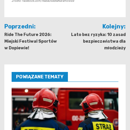
Źródło: facebook.com/RadaOsiedlaNaramowice
Nawigacja
Poprzedni:
Kolejny:
wpisu
Ride The Future 2026:
Lato bez ryzyka: 10 zasad
Miejski Festiwal Sportów
bezpieczeństwa dla
w Dopiewie!
młodzieży
POWIĄZANE TEMATY