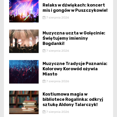
Relaks w dźwiękach: koncert
mis i gongów w Puszczykowie!
7 sierpnia 2026
Muzyczna uczta w Golęcinie:
Świętujemy imieniny
Bogdanki!
7 sierpnia 2026
Muzyczne Tradycje Poznania:
Kolorowy Korowód ożywia
Miasto
7 sierpnia 2026
Kostiumowa magia w
bibliotece Rogalinka: odkryj
sztukę Aldony Talarczyk!
7 sierpnia 2026