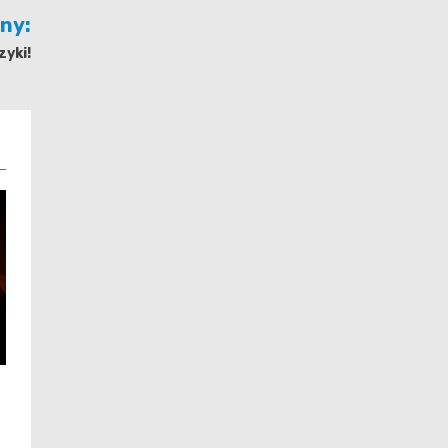
jny:
zyki!