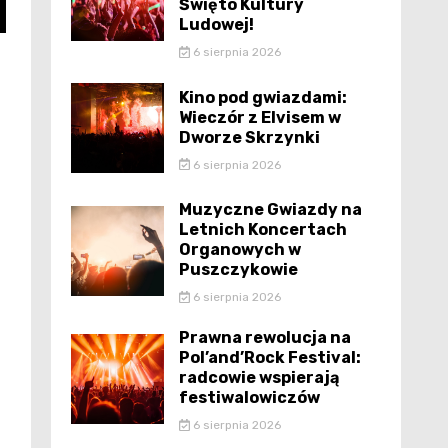
Święto Kultury
Ludowej!
6 sierpnia 2026
Kino pod gwiazdami:
Wieczór z Elvisem w
Dworze Skrzynki
6 sierpnia 2026
Muzyczne Gwiazdy na
Letnich Koncertach
Organowych w
Puszczykowie
6 sierpnia 2026
Prawna rewolucja na
Pol’and’Rock Festival:
radcowie wspierają
festiwalowiczów
6 sierpnia 2026