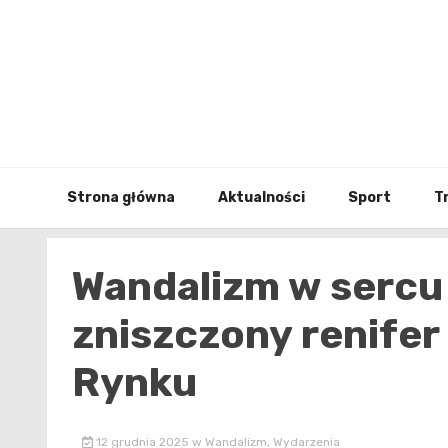
Skip
to
content
Strona główna
Aktualności
Sport
T
Wandalizm w sercu
zniszczony renife
Rynku
12 grudnia 2025
w
Wandalizm
,
Wydarzenia