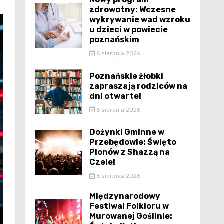
zdrowotny: Wczesne
wykrywanie wad wzroku
u dzieci w powiecie
poznańskim
6 sierpnia 2026
Poznańskie żłobki
zapraszają rodziców na
dni otwarte!
6 sierpnia 2026
Dożynki Gminne w
Przebędowie: Święto
Plonów z Shazzą na
Czele!
6 sierpnia 2026
Międzynarodowy
Festiwal Folkloru w
Murowanej Goślinie: