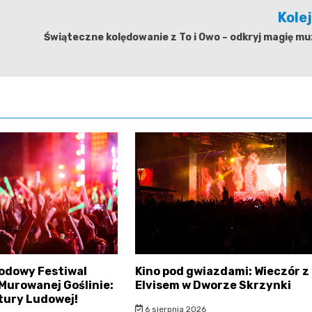
Kole
?
Świąteczne kolędowanie z To i Owo – odkryj magię mu
odowy Festiwal
Kino pod gwiazdami: Wieczór z
 Murowanej Goślinie:
Elvisem w Dworze Skrzynki
tury Ludowej!
6 sierpnia 2026