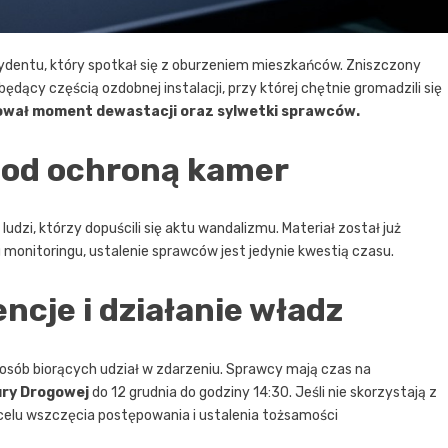
ydentu, który spotkał się z oburzeniem mieszkańców. Zniszczony
będący częścią ozdobnej instalacji, przy której chętnie gromadzili się
rował moment dewastacji oraz sylwetki sprawców.
pod ochroną kamer
dzi, którzy dopuścili się aktu wandalizmu. Materiał został już
 monitoringu, ustalenie sprawców jest jedynie kwestią czasu.
cje i działanie władz
sób biorących udział w zdarzeniu. Sprawcy mają czas na
ury Drogowej
do 12 grudnia do godziny 14:30. Jeśli nie skorzystają z
w celu wszczęcia postępowania i ustalenia tożsamości