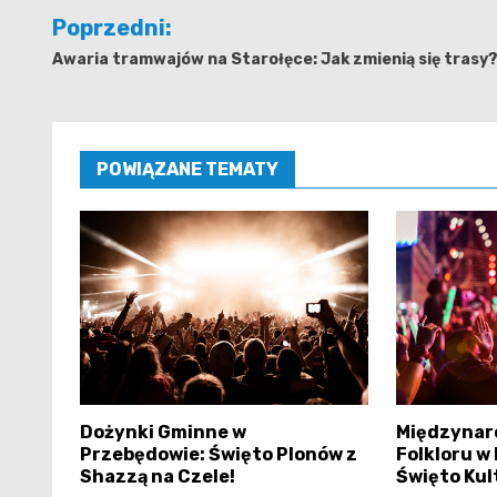
Nawigacja
Poprzedni:
wpisu
Awaria tramwajów na Starołęce: Jak zmienią się trasy
POWIĄZANE TEMATY
Dożynki Gminne w
Międzynar
Przebędowie: Święto Plonów z
Folkloru w
Shazzą na Czele!
Święto Kul