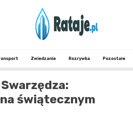
Informacje z Poznania i okolic
Rataj
ransport
Zwiedzanie
Rozrywka
Pozostałe
 Swarzędza:
r na świątecznym