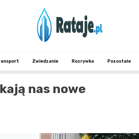
Informacje z Poznania i okolic
Rataj
ransport
Zwiedzanie
Rozrywka
Pozostałe
ekają nas nowe