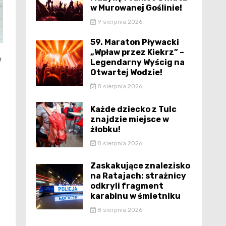
w Murowanej Goślinie!
9 sierpnia 2026
59. Maraton Pływacki
„Wpław przez Kiekrz” –
e
Legendarny Wyścig na
Otwartej Wodzie!
8 sierpnia 2026
Każde dziecko z Tulc
znajdzie miejsce w
żłobku!
e
8 sierpnia 2026
Zaskakujące znalezisko
na Ratajach: strażnicy
odkryli fragment
karabinu w śmietniku
8 sierpnia 2026