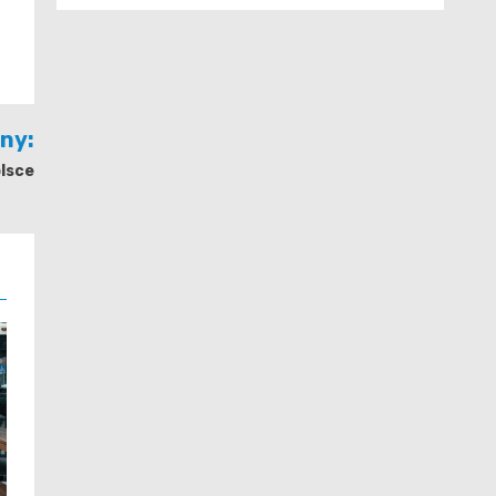
jny:
lsce