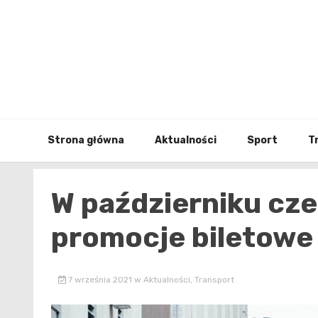
Skip
to
content
Strona główna
Aktualności
Sport
T
W październiku cz
promocje biletowe
7 września 2021
w
Aktualności
,
Transport