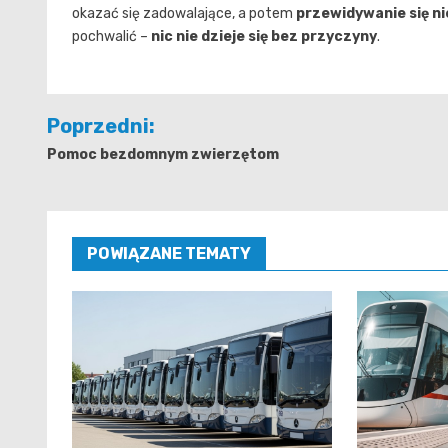
okazać się zadowalające, a potem
przewidywanie się n
pochwalić –
nic nie dzieje się bez przyczyny
.
Nawigacja
Poprzedni:
wpisu
Pomoc bezdomnym zwierzętom
POWIĄZANE TEMATY