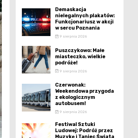
Demaskacja
nielegalnych plakatów:
Funkcjonariusz w akcji
w sercu Poznania
9 sierpnia 2026
Puszczykowo: Małe
miasteczko, wielkie
podróże!
9 sierpnia 2026
Czerwonak:
Weekendowa przygoda
z ekologicznym
autobusem!
9 sierpnia 2026
Festiwal Sztuki
Ludowej: Podróż przez
Muzykę i Taniec Świata