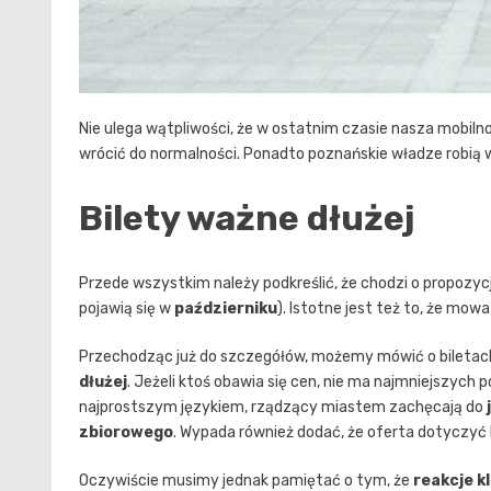
Nie ulega wątpliwości, że w ostatnim czasie nasza mobiln
wrócić do normalności. Ponadto poznańskie władze robią w
Bilety ważne dłużej
Przede wszystkim należy podkreślić, że chodzi o propozy
pojawią się w
październiku
). Istotne jest też to, że mo
Przechodząc już do szczegółów, możemy mówić o bileta
dłużej
. Jeżeli ktoś obawia się cen, nie ma najmniejszych
najprostszym językiem, rządzący miastem zachęcają do
zbiorowego
. Wypada również dodać, że oferta dotyczyć
Oczywiście musimy jednak pamiętać o tym, że
reakcje k