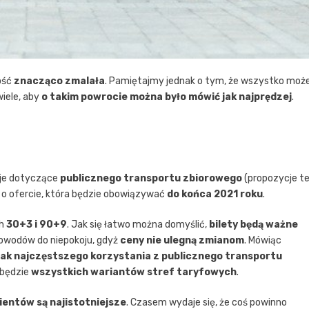
ość
znacząco zmalała
. Pamiętajmy jednak o tym, że wszystko moż
iele, aby
o takim powrocie można było mówić jak najprędzej
.
cje dotyczące
publicznego transportu zbiorowego
(propozycje t
wa o ofercie, która będzie obowiązywać
do końca 2021 roku
.
ch
30+3 i 90+9
. Jak się łatwo można domyślić,
bilety będą ważne
 powodów do niepokoju, gdyż
ceny nie ulegną zmianom
. Mówiąc
jak najczęstszego korzystania z publicznego transportu
 będzie
wszystkich wariantów stref taryfowych
.
lientów są najistotniejsze
. Czasem wydaje się, że coś powinno