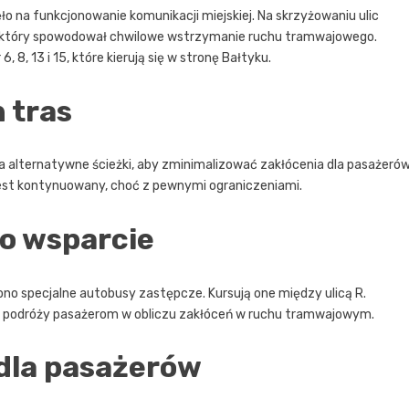
ło na funkcjonowanie komunikacji miejskiej. Na skrzyżowaniu ulic
ku, który spowodował chwilowe wstrzymanie ruchu tramwajowego.
 8, 13 i 15, które kierują się w stronę Bałtyku.
 tras
a alternatywne ścieżki, aby zminimalizować zakłócenia dla pasażerów
 jest kontynuowany, choć z pewnymi ograniczeniami.
o wsparcie
no specjalne autobusy zastępcze. Kursują one między ulicą R.
ie podróży pasażerom w obliczu zakłóceń w ruchu tramwajowym.
dla pasażerów