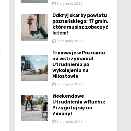
8 sierpnia 2026
Odkryj skarby powiatu
poznańskiego: 17 gmin,
które musisz zobaczyć
latem!
8 sierpnia 2026
Tramwaje w Poznaniu
.
na wstrzymaniu!
Utrudnienia po
wykolejeniu na
Miłostowie
8 sierpnia 2026
Weekendowe
Utrudnienia w Ruchu:
Przygotuj się na
Zmiany!
8 sierpnia 2026