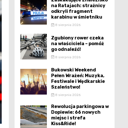
na Ratajach: strażnicy
odkryli fragment
karabinu w śmietniku
8 sierpnia 2026
Zgubiony rower czeka
na właściciela – pomóż
go odnaleźć!
8 sierpnia 2026
Bukowski Weekend
Pełen Wrażeń: Muzyka,
Festiwale i Wędkarskie
Szaleństwo!
8 sierpnia 2026
Rewolucja parkingowa w
Dopiewie: 66 nowych
miejsc i strefa
Kiss&Ride!