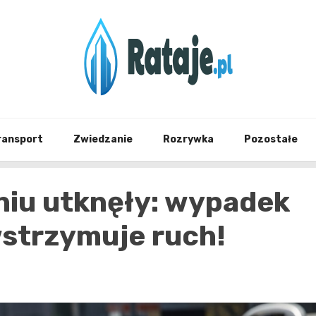
Informacje z Poznania i okolic
Rataj
ransport
Zwiedzanie
Rozrywka
Pozostałe
iu utknęły: wypadek
wstrzymuje ruch!