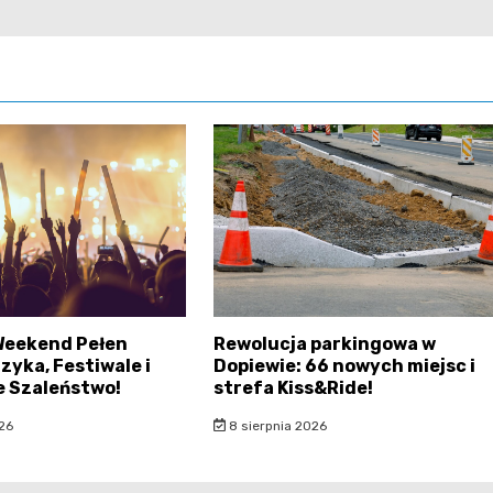
Weekend Pełen
Rewolucja parkingowa w
zyka, Festiwale i
Dopiewie: 66 nowych miejsc i
e Szaleństwo!
strefa Kiss&Ride!
26
8 sierpnia 2026