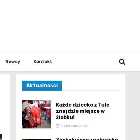
e.pl
Newsy
Kontakt
Aktualności
Każde dziecko z Tulc
znajdzie miejsce w
żłobku!
8 sierpnia 2026
Zaskakujące znalezisko