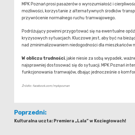
MPK Poznań prosi pasażerów o wyrozumiałość i cierpliwość
możliwości, korzystanie z alternatywnych środków transpor
przywrócenie normalnego ruchu tramwajowego.
Podróżujący powinni przygotować się na ewentualne opóźnie
kryzysowych sytuacjach. Kluczowe jest, aby być na bieżą
nad zminimalizowaniem niedogodności dla mieszkańców m
W obliczu trudności
, jakie niesie za sobą wypadek, ważn
najsprawniej dostosować się do sytuacji. MPK Poznań in
funkcjonowania tramwajów, dbając jednocześnie o komfor
Źródło: facebook.com/mpkpoznan
Nawigacja
Poprzedni:
wpisu
Kulturalna uczta: Premiera „Lala” w Koziegłowach!