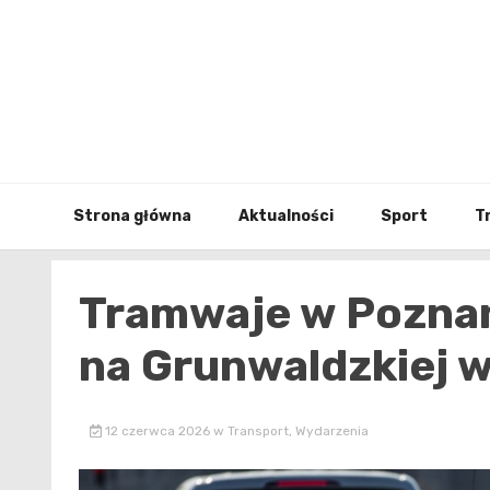
Skip
to
content
Strona główna
Aktualności
Sport
T
Tramwaje w Poznan
na Grunwaldzkiej 
12 czerwca 2026
w
Transport
,
Wydarzenia