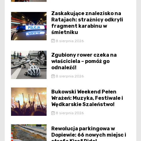
Zaskakujące znalezisko na
Ratajach: strażnicy odkryli
fragment karabinu w
śmietniku
8 sierpnia 2026
Zgubiony rower czeka na
właściciela – pomóż go
odnaleźć!
8 sierpnia 2026
Bukowski Weekend Pełen
Wrażeń: Muzyka, Festiwale i
Wędkarskie Szaleństwo!
8 sierpnia 2026
Rewolucja parkingowa w
Dopiewie: 66 nowych miejsc i