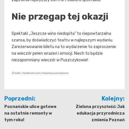
Nie przegap tej okazji
Spektakl „Jeszcze wino niedopita” to niepowtarzalna
szansa, by doświadczyć teatru w najlepszym wydaniu.
Zarezerwowanie biletu na to wydarzenie to zaproszenie
na wieczór pełen wrażeń i emocji. Niech to będzie
niezapomniany wieczór w Puszczykowie!
Źródło: facebook.com/miastopuszczykowo
Nawigacja
Poprzedni:
Kolejny:
wpisu
Poznańskie ulice gotowe
Zielona przyszłość: Jak
na ostatnie remonty w
edukacja przyrodnicza
tym roku!
zmienia Poznań