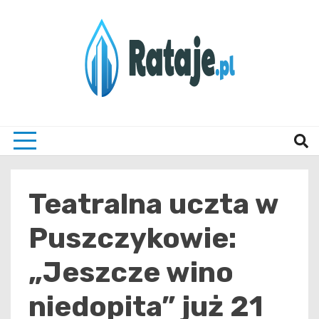
Skip
to
content
Informacje z Poznania i okolic
Rataj
Teatralna uczta w
Puszczykowie:
„Jeszcze wino
niedopita” już 21