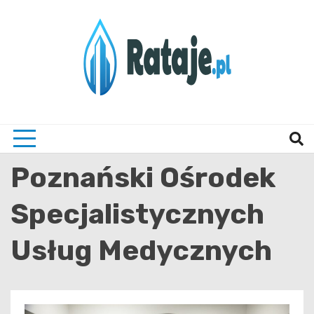
Skip
to
content
Informacje z Poznania i okolic
Rataj
Poznański Ośrodek
Specjalistycznych
Usług Medycznych