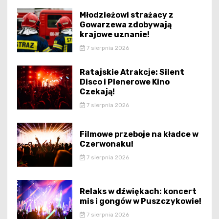
Młodzieżowi strażacy z
Gowarzewa zdobywają
krajowe uznanie!
7 sierpnia 2026
Ratajskie Atrakcje: Silent
Disco i Plenerowe Kino
Czekają!
7 sierpnia 2026
Filmowe przeboje na kładce w
Czerwonaku!
7 sierpnia 2026
Relaks w dźwiękach: koncert
mis i gongów w Puszczykowie!
7 sierpnia 2026