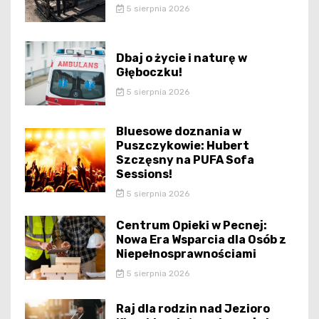
5 sierpnia 2026
Dbaj o życie i naturę w
Głęboczku!
5 sierpnia 2026
Bluesowe doznania w
Puszczykowie: Hubert
Szczęsny na PUFA Sofa
Sessions!
5 sierpnia 2026
Centrum Opieki w Pecnej:
Nowa Era Wsparcia dla Osób z
Niepełnosprawnościami
5 sierpnia 2026
Raj dla rodzin nad Jezioro