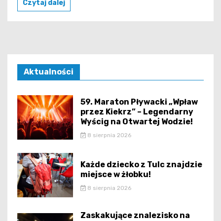
Czytaj dalej
Aktualności
59. Maraton Pływacki „Wpław
przez Kiekrz” – Legendarny
Wyścig na Otwartej Wodzie!
8 sierpnia 2026
Każde dziecko z Tulc znajdzie
miejsce w żłobku!
8 sierpnia 2026
Zaskakujące znalezisko na