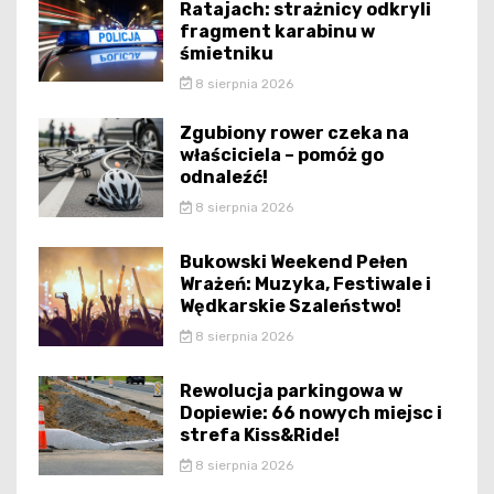
Ratajach: strażnicy odkryli
fragment karabinu w
śmietniku
8 sierpnia 2026
Zgubiony rower czeka na
właściciela – pomóż go
odnaleźć!
8 sierpnia 2026
Bukowski Weekend Pełen
Wrażeń: Muzyka, Festiwale i
Wędkarskie Szaleństwo!
8 sierpnia 2026
Rewolucja parkingowa w
Dopiewie: 66 nowych miejsc i
strefa Kiss&Ride!
8 sierpnia 2026