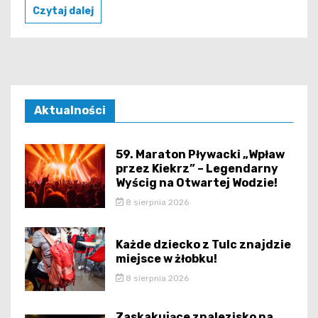
Czytaj dalej
Aktualności
59. Maraton Pływacki „Wpław
przez Kiekrz” – Legendarny
Wyścig na Otwartej Wodzie!
8 sierpnia 2026
Każde dziecko z Tulc znajdzie
miejsce w żłobku!
8 sierpnia 2026
Zaskakujące znalezisko na