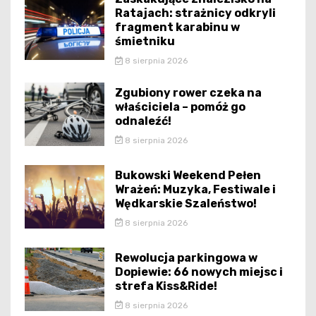
Ratajach: strażnicy odkryli
fragment karabinu w
śmietniku
8 sierpnia 2026
Zgubiony rower czeka na
właściciela – pomóż go
odnaleźć!
8 sierpnia 2026
Bukowski Weekend Pełen
Wrażeń: Muzyka, Festiwale i
Wędkarskie Szaleństwo!
8 sierpnia 2026
Rewolucja parkingowa w
Dopiewie: 66 nowych miejsc i
strefa Kiss&Ride!
8 sierpnia 2026