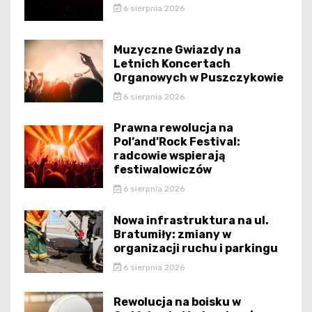
6 sierpnia 2026
Muzyczne Gwiazdy na
Letnich Koncertach
Organowych w Puszczykowie
6 sierpnia 2026
Prawna rewolucja na
Pol’and’Rock Festival:
radcowie wspierają
festiwalowiczów
6 sierpnia 2026
Nowa infrastruktura na ul.
Bratumiły: zmiany w
organizacji ruchu i parkingu
6 sierpnia 2026
Rewolucja na boisku w