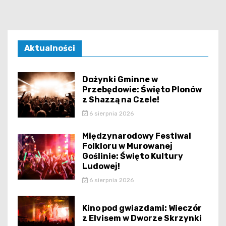
Aktualności
Dożynki Gminne w
Przebędowie: Święto Plonów
z Shazzą na Czele!
6 sierpnia 2026
Międzynarodowy Festiwal
Folkloru w Murowanej
Goślinie: Święto Kultury
Ludowej!
6 sierpnia 2026
Kino pod gwiazdami: Wieczór
z Elvisem w Dworze Skrzynki