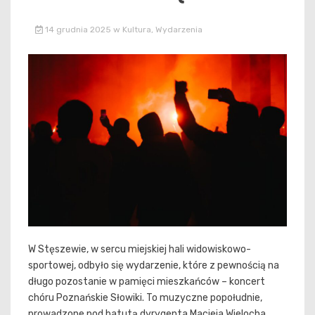
14 grudnia 2025
w
Kultura
,
Wydarzenia
W Stęszewie, w sercu miejskiej hali widowiskowo-
sportowej, odbyło się wydarzenie, które z pewnością na
długo pozostanie w pamięci mieszkańców – koncert
chóru Poznańskie Słowiki. To muzyczne popołudnie,
prowadzone pod batutą dyrygenta Macieja Wielocha,