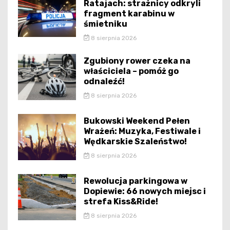
Ratajach: strażnicy odkryli
fragment karabinu w
śmietniku
8 sierpnia 2026
Zgubiony rower czeka na
właściciela – pomóż go
odnaleźć!
8 sierpnia 2026
Bukowski Weekend Pełen
Wrażeń: Muzyka, Festiwale i
Wędkarskie Szaleństwo!
8 sierpnia 2026
Rewolucja parkingowa w
Dopiewie: 66 nowych miejsc i
strefa Kiss&Ride!
8 sierpnia 2026