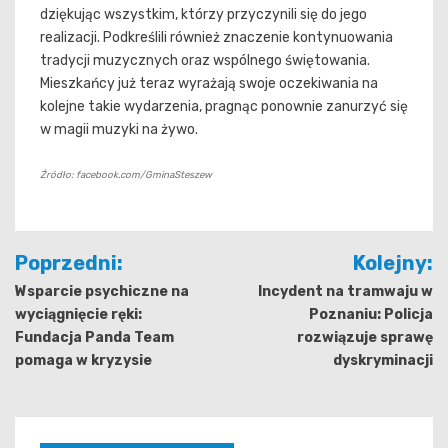
dziękując wszystkim, którzy przyczynili się do jego
realizacji. Podkreślili również znaczenie kontynuowania
tradycji muzycznych oraz wspólnego świętowania.
Mieszkańcy już teraz wyrażają swoje oczekiwania na
kolejne takie wydarzenia, pragnąc ponownie zanurzyć się
w magii muzyki na żywo.
Źródło: facebook.com/GminaSteszew
Nawigacja
Poprzedni:
Kolejny:
wpisu
Wsparcie psychiczne na
Incydent na tramwaju w
wyciągnięcie ręki:
Poznaniu: Policja
Fundacja Panda Team
rozwiązuje sprawę
pomaga w kryzysie
dyskryminacji