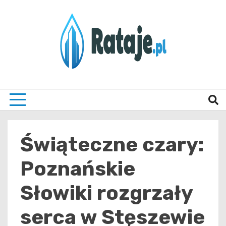
Skip
to
content
Informacje z Poznania i okolic
Rataj
Świąteczne czary:
Poznańskie
Słowiki rozgrzały
serca w Stęszewie