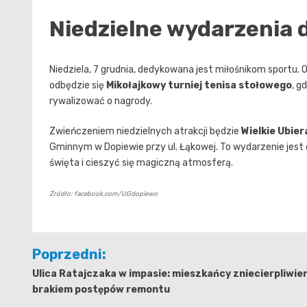
Niedzielne wydarzenia 
Niedziela, 7 grudnia, dedykowana jest miłośnikom sportu. O 
odbędzie się
Mikołajkowy turniej tenisa stołowego
, g
rywalizować o nagrody.
Zwieńczeniem niedzielnych atrakcji będzie
Wielkie Ubier
Gminnym w Dopiewie przy ul. Łąkowej. To wydarzenie jest
święta i cieszyć się magiczną atmosferą.
Źródło: facebook.com/UGdopiewo
Nawigacja
Poprzedni:
wpisu
Ulica Ratajczaka w impasie: mieszkańcy zniecierpliwien
brakiem postępów remontu