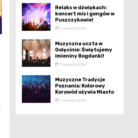
Relaks w dźwiękach:
koncert mis i gongów w
Puszczykowie!
7 sierpnia 2026
Muzyczna uczta w
Golęcinie: Świętujemy
imieniny Bogdanki!
7 sierpnia 2026
Muzyczne Tradycje
Poznania: Kolorowy
Korowód ożywia Miasto
7 sierpnia 2026
.