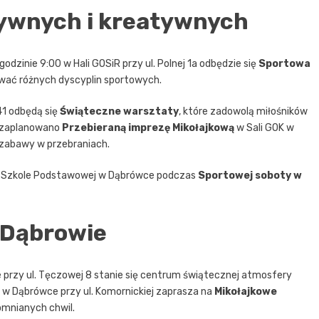
tywnych i kreatywnych
odzinie 9:00 w Hali GOSiR przy ul. Polnej 1a odbędzie się
Sportowa
ować różnych dyscyplin sportowych.
 41 odbędą się
Świąteczne warsztaty
, które zadowolą miłośników
0 zaplanowano
Przebieraną imprezę Mikołajkową
w Sali GOK w
o zabawy w przebraniach.
w Szkole Podstawowej w Dąbrówce podczas
Sportowej soboty w
 Dąbrowie
ie przy ul. Tęczowej 8 stanie się centrum świątecznej atmosfery
rk w Dąbrówce przy ul. Komornickiej zaprasza na
Mikołajkowe
mnianych chwil.