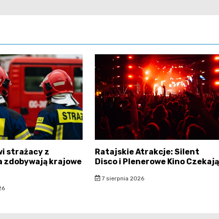
i strażacy z
Ratajskie Atrakcje: Silent
 zdobywają krajowe
Disco i Plenerowe Kino Czekają
7 sierpnia 2026
26