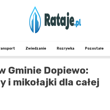
Informacje z Poznania i okolic
Rataj
ransport
Zwiedzanie
Rozrywka
Pozostałe
w Gminie Dopiewo:
 i mikołajki dla całej