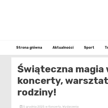
Skip
to
content
Strona główna
Aktualności
Sport
T
Świąteczna magia 
koncerty, warsztaty
rodziny!
5 grudnia 2025
w
Koncerty
,
Wydarzenia