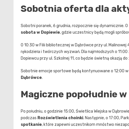
Sobotnia oferta dla ak
Sobotni poranek, 6 grudnia, rozpocznie się dynamicznie. O g
sobota w Dopiewie
, gdzie uczestnicy będą mogli sprób
O 10:30 w Filii bibliotecznej w Dąbrówce przy ul. Malinowej
rękodzieła i twórczych wyzwań. Dla najmłodszych o 11:0
Dopiewcu przy ul. Szkolnej 11, co będzie świetną okazją d
Sobotnie emocje sportowe będą kontynuowane o 12:00 
Dąbrówce
.
Magiczne popołudnie w
Po południu, o godzinie 15:00, Świetlica Wiejska w Dąbrow
podczas
Rozświetlenia choinki
. Następnie, o 17:00, Pa
spotkanie
, które zapewni uczestnikom mnóstwo niezapo