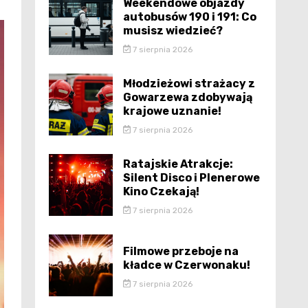
Weekendowe objazdy
autobusów 190 i 191: Co
musisz wiedzieć?
7 sierpnia 2026
Młodzieżowi strażacy z
Gowarzewa zdobywają
krajowe uznanie!
7 sierpnia 2026
Ratajskie Atrakcje:
Silent Disco i Plenerowe
Kino Czekają!
7 sierpnia 2026
Filmowe przeboje na
kładce w Czerwonaku!
7 sierpnia 2026