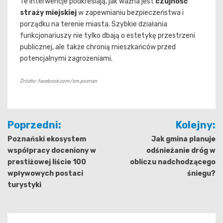
Te interwencje podkreślają, jak ważna jest
czujność
straży miejskiej
w zapewnianiu bezpieczeństwa i
porządku na terenie miasta. Szybkie działania
funkcjonariuszy nie tylko dbają o estetykę przestrzeni
publicznej, ale także chronią mieszkańców przed
potencjalnymi zagrożeniami.
Źródło: facebook.com/sm.poznan
Nawigacja
Poprzedni:
Kolejny:
wpisu
Poznański ekosystem
Jak gmina planuje
współpracy doceniony w
odśnieżanie dróg w
prestiżowej liście 100
obliczu nadchodzącego
wpływowych postaci
śniegu?
turystyki