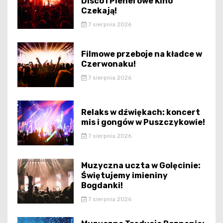
Disco i Plenerowe Kino
Czekają!
7 sierpnia 2026
Filmowe przeboje na kładce w
Czerwonaku!
7 sierpnia 2026
Relaks w dźwiękach: koncert
mis i gongów w Puszczykowie!
7 sierpnia 2026
Muzyczna uczta w Golęcinie:
Świętujemy imieniny
Bogdanki!
7 sierpnia 2026