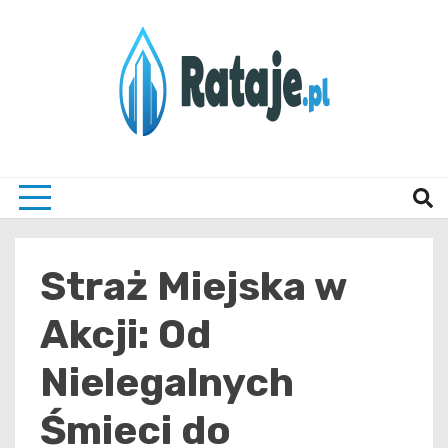
Skip
to
content
Informacje z Poznania i okolic
Rataj
Straż Miejska w
Akcji: Od
Nielegalnych
Śmieci do