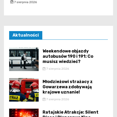
7 sierpnia 2026
Aktualności
Weekendowe objazdy
autobusów 190 i 191: Co
musisz wiedzieć?
7 sierpnia 2026
Młodzieżowi strażacy z
Gowarzewa zdobywają
krajowe uznanie!
7 sierpnia 2026
Ratajskie Atrakcje: Silent