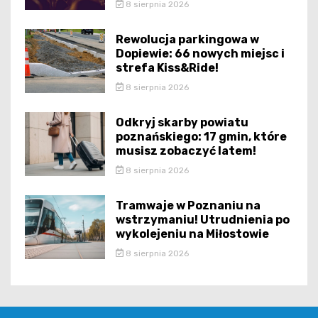
8 sierpnia 2026
Rewolucja parkingowa w
Dopiewie: 66 nowych miejsc i
strefa Kiss&Ride!
8 sierpnia 2026
Odkryj skarby powiatu
poznańskiego: 17 gmin, które
musisz zobaczyć latem!
8 sierpnia 2026
Tramwaje w Poznaniu na
wstrzymaniu! Utrudnienia po
wykolejeniu na Miłostowie
8 sierpnia 2026