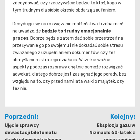
zdecydować, czy rzeczywiście będzie to ktoś, kogo w
tym trudnym dla siebie okresie obdarzą zaufaniem.
Decydując się na rozwiązanie małżeństwa trzeba mieć
na uwadze, że
będzie to trudny emocjonalnie
proces
. Dobrze będzie zatem dać sobie przestrzeń na
przeżywanie go po swojemu i nie dokładać sobie stresu
związanego z uzupełnianiem dokumentów, czy też
obmyślaniem strategii działania. Wszelkie ważne
aspekty podczas rozprawy chętnie pomoże rozwiązać
adwokat, dlatego dobrze jest zasięgnąć jego porady, bez
względu na to, czy przed nami lata walki o majątek, czy
też nie.
Nawigacja
Poprzedni:
Kolejny:
wpisu
Ujęcie sprawcy
Eksplozja gazu w
dewastacji biletomatu
Nizinach: 60-latek z
dzięki odpowiedzialnemu
poparzeniami