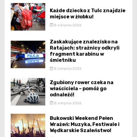
Każde dziecko z Tulc znajdzie
miejsce w żłobku!
8 sierpnia 2026
Zaskakujące znalezisko na
Ratajach: strażnicy odkryli
fragment karabinu w
śmietniku
8 sierpnia 2026
Zgubiony rower czeka na
właściciela – pomóż go
odnaleźć!
8 sierpnia 2026
Bukowski Weekend Pełen
Wrażeń: Muzyka, Festiwale i
Wędkarskie Szaleństwo!