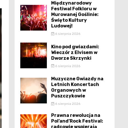
Międzynarodowy
Festiwal Folkloru w
Murowanej Goślinie:
Święto Kultury
Ludowej!
6 sierpnia 2026
Kino pod gwiazdami:
Wieczór z Elvisem w
Dworze Skrzynki
6 sierpnia 2026
Muzyczne Gwiazdy na
Letnich Koncertach
Organowych w
Puszczykowie
6 sierpnia 2026
Prawna rewolucja na
Pol’and’Rock Festival:
radcowie wspierają