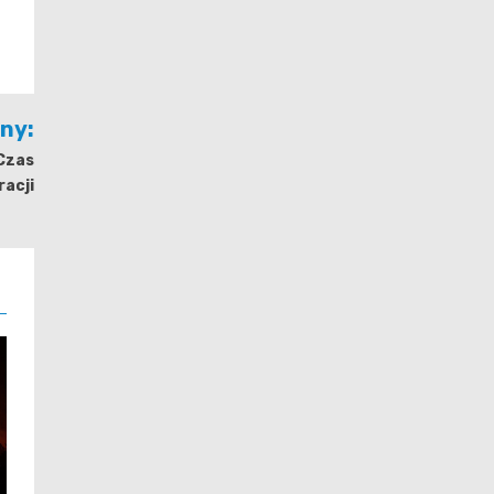
jny:
 Czas
racji