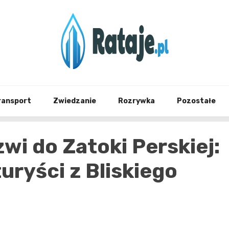
Informacje z Poznania i okolic
Rataj
ransport
Zwiedzanie
Rozrywka
Pozostałe
wi do Zatoki Perskiej:
uryści z Bliskiego