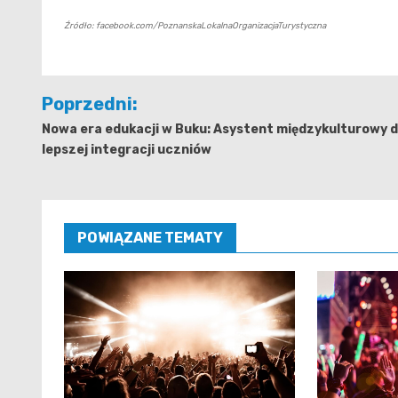
Źródło: facebook.com/PoznanskaLokalnaOrganizacjaTurystyczna
Nawigacja
Poprzedni:
wpisu
Nowa era edukacji w Buku: Asystent międzykulturowy d
lepszej integracji uczniów
POWIĄZANE TEMATY