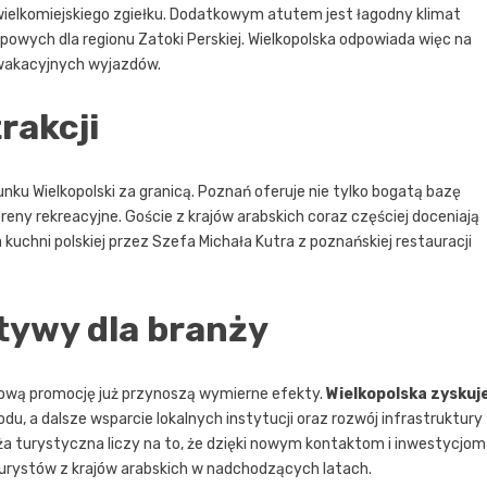
 wielkomiejskiego zgiełku. Dodatkowym atutem jest łagodny klimat
owych dla regionu Zatoki Perskiej. Wielkopolska odpowiada więc na
 wakacyjnych wyjazdów.
rakcji
nku Wielkopolski za granicą. Poznań oferuje nie tylko bogatą bazę
ereny rekreacyjne. Goście z krajów arabskich coraz częściej doceniają
kuchni polskiej przez Szefa Michała Kutra z poznańskiej restauracji
ktywy dla branży
dową promocję już przynoszą wymierne efekty.
Wielkopolska zyskuj
du, a dalsze wsparcie lokalnych instytucji oraz rozwój infrastruktury
a turystyczna liczy na to, że dzięki nowym kontaktom i inwestycjom
turystów z krajów arabskich w nadchodzących latach.