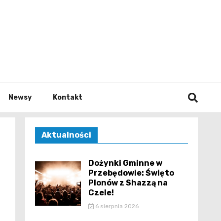
e.pl
Newsy
Kontakt
Aktualności
Dożynki Gminne w
Przebędowie: Święto
Plonów z Shazzą na
Czele!
6 sierpnia 2026