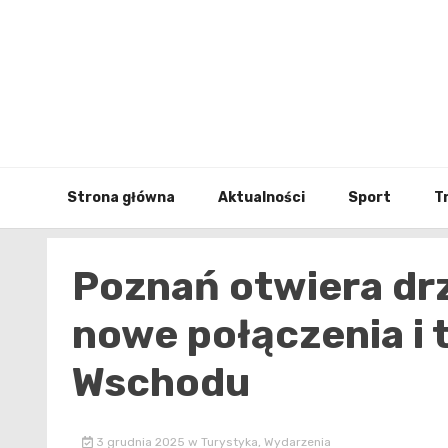
Skip
to
content
Strona główna
Aktualności
Sport
T
Poznań otwiera drz
nowe połączenia i t
Wschodu
3 grudnia 2025
w
Turystyka
,
Wydarzenia