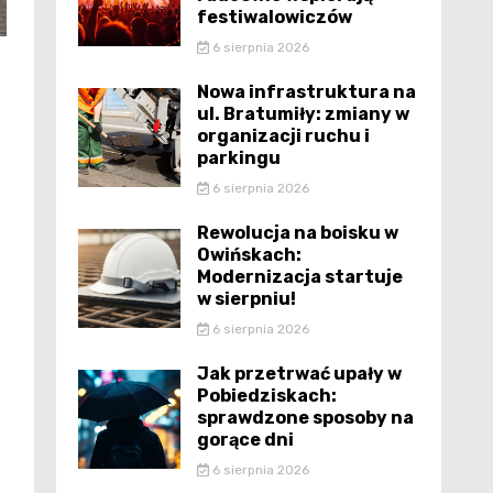
festiwalowiczów
6 sierpnia 2026
Nowa infrastruktura na
ul. Bratumiły: zmiany w
organizacji ruchu i
parkingu
6 sierpnia 2026
Rewolucja na boisku w
Owińskach:
Modernizacja startuje
w sierpniu!
6 sierpnia 2026
Jak przetrwać upały w
Pobiedziskach:
sprawdzone sposoby na
gorące dni
6 sierpnia 2026